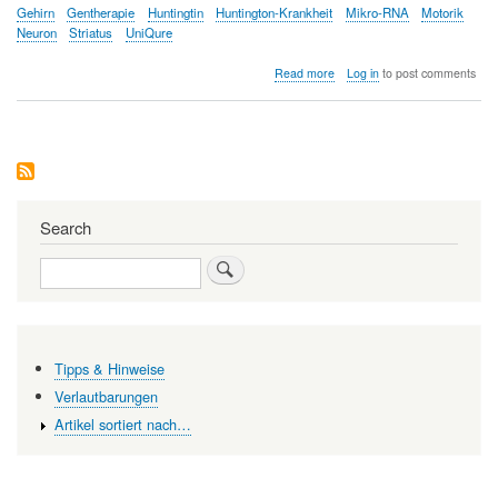
Gehirn
Gentherapie
Huntingtin
Huntington-Krankheit
Mikro-RNA
Motorik
Neuron
Striatus
UniQure
about
Read more
Log in
to post comments
Erstmals
dürfte
eine
Einmal-
Behandlung
den
Verlauf
der
Search
Huntington-
Krankheit
Search
verlangsamen
Tipps & Hinweise
Verlautbarungen
Artikel sortiert nach…