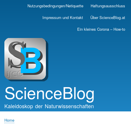
Skip
Nutzungsbedingungen/Netiquette
Haftungsausschluss
Main
to
main
navigation
Impressum und Kontakt
Über ScienceBlog.at
content
Ein kleines Corona – How-to
ScienceBlog
Kaleidoskop der Naturwissenschaften
Home
Breadcrumb