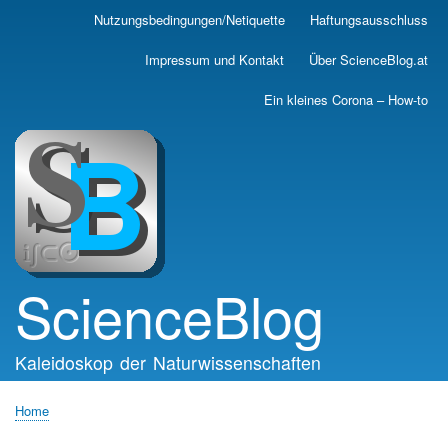
Skip
Nutzungsbedingungen/Netiquette
Haftungsausschluss
Main
to
main
navigation
Impressum und Kontakt
Über ScienceBlog.at
content
Ein kleines Corona – How-to
ScienceBlog
Kaleidoskop der Naturwissenschaften
Home
Breadcrumb