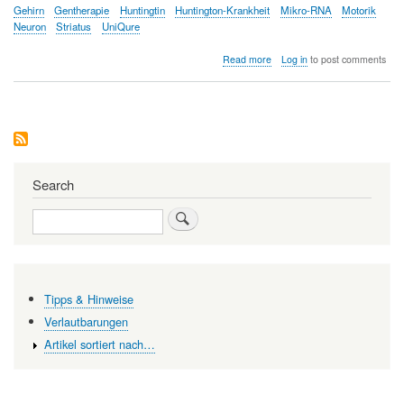
Gehirn
Gentherapie
Huntingtin
Huntington-Krankheit
Mikro-RNA
Motorik
Neuron
Striatus
UniQure
about
Read more
Log in
to post comments
Erstmals
dürfte
eine
Einmal-
Behandlung
den
Verlauf
der
Search
Huntington-
Krankheit
Search
verlangsamen
Tipps & Hinweise
Verlautbarungen
Artikel sortiert nach…