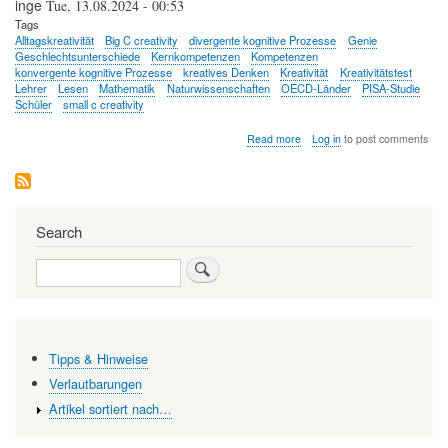
inge
Tue, 13.08.2024 - 00:53
Tags
Alltagskreativität
Big C creativity
divergente kognitive Prozesse
Genie
Geschlechtsunterschiede
Kernkompetenzen
Kompetenzen
konvergente kognitive Prozesse
kreatives Denken
Kreativität
Kreativitätstest
Lehrer
Lesen
Mathematik
Naturwissenschaften
OECD-Länder
PISA-Studie
Schüler
small c creativity
about
Read more
Log in
to post comments
Wie
kreativ
tickt
unsere
Jugend?
Search
Ergebnisse
der
Search
aktuellen
PISA-
Studie
Tipps & Hinweise
Verlautbarungen
Artikel sortiert nach…