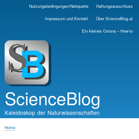
Skip
Nutzungsbedingungen/Netiquette
Haftungsausschluss
Main
to
main
navigation
Impressum und Kontakt
Über ScienceBlog.at
content
Ein kleines Corona – How-to
ScienceBlog
Kaleidoskop der Naturwissenschaften
Home
Breadcrumb