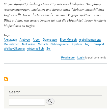
Mammutprojekt jahrelang Datensätze aus verschiedensten Disziplinen
zusammengetragen, analysiert und daraus einen "globalen menschlichen
Tag" erstellt. Dieser bietet erstmals - in einer Vogelperspektive - einen
Blick auf das, was unsere Spezies tut und die Möglichkeit besser fundierte
Maßnahmen zu treffen.
Tags
Aktivitäten
Analyse
Arbeit
Datensätze
Erde-Mensch
global human day
Maßnahmen
Motivation
Mensch
Nahrungsmittel
System
Tag
Transport
Weltbevölkerung
wirtschaftlich
Zeit
about
Read more
Log in
to post comments
Wie
die
Weltbevölkerung
den
Tag
verbringt
-
eine
Search
ganzheitliche
Schätzung
Search