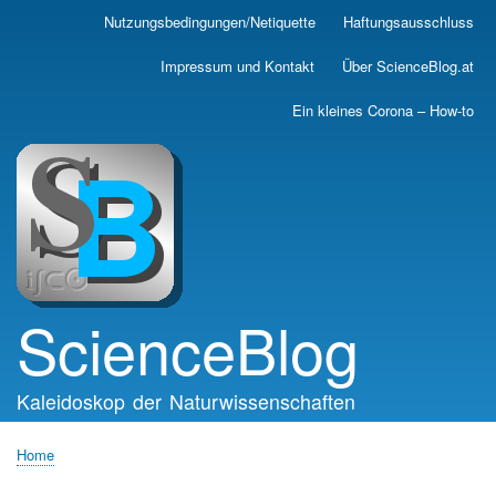
Skip
Nutzungsbedingungen/Netiquette
Haftungsausschluss
Main
to
main
navigation
Impressum und Kontakt
Über ScienceBlog.at
content
Ein kleines Corona – How-to
ScienceBlog
Kaleidoskop der Naturwissenschaften
Home
Breadcrumb