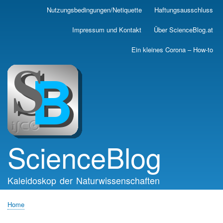
Skip
Nutzungsbedingungen/Netiquette
Haftungsausschluss
Main
to
main
navigation
Impressum und Kontakt
Über ScienceBlog.at
content
Ein kleines Corona – How-to
ScienceBlog
Kaleidoskop der Naturwissenschaften
Home
Breadcrumb