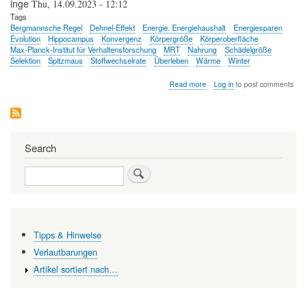
inge
Thu, 14.09.2023 - 12:12
Tags
Bergmannsche Regel
Dehnel-Effekt
Energie. Energiehaushalt
Energiesparen
Evolution
Hippocampus
Konvergenz
Körpergröße
Körperoberfläche
Max-Planck-Institut für Verhaltensforschung
MRT
Nahrung
Schädelgröße
Selektion
Spitzmaus
Stoffwechselrate
Überleben
Wärme
Winter
about
Read more
Log in
to post comments
Schrumpfen
statt
schlafen
-
wie
Search
die
Spitzmaus
Search
im
Winter
Energie
spart
Tipps & Hinweise
Verlautbarungen
Artikel sortiert nach…