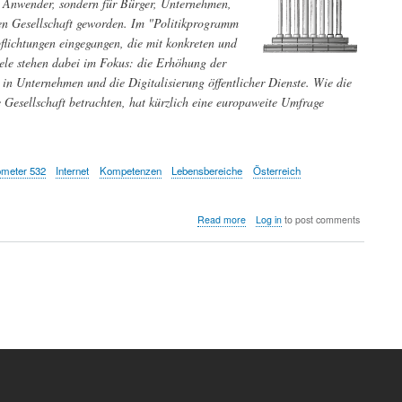
he Anwender, sondern für Bürger, Unternehmen,
en Gesellschaft geworden. Im "Politikprogramm
lichtungen eingegangen, die mit konkreten und
iele stehen dabei im Fokus: die Erhöhung der
l in Unternehmen und die Digitalisierung öffentlicher Dienste. Wie die
Gesellschaft betrachten, hat kürzlich eine europaweite Umfrage
ometer 532
Internet
Kompetenzen
Lebensbereiche
Österreich
about
Read more
Log in
to post comments
Welche
Bedeutung
messen
EU-
Bürger
dem
digitalen
Wandel
in
ihrem
täglichen
Leben