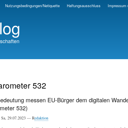
Skip
Nutzungsbedingungen/Netiquette
Haftungsausschluss
Impressum 
to
main
log
content
schaften
arometer 532
edeutung messen EU-Bürger dem digitalen Wandel i
meter 532)
Sa, 29.07.2023 — R
edaktion