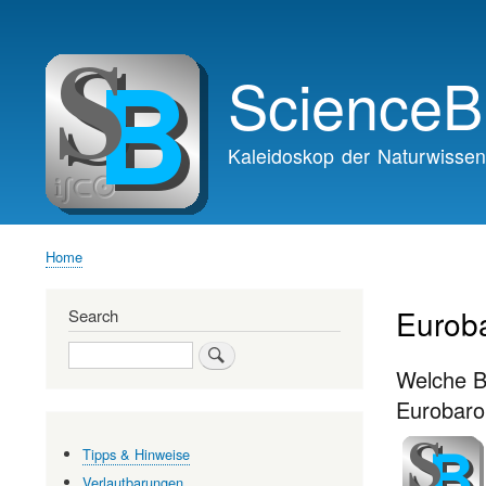
Main
navigation
ScienceB
Kaleidoskop der Naturwissen
Home
Breadcrumb
Eurob
Search
Search
Welche B
Eurobaro
Tipps & Hinweise
Verlautbarungen