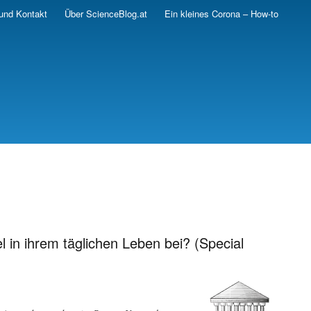
und Kontakt
Über ScienceBlog.at
Ein kleines Corona – How-to
n ihrem täglichen Leben bei? (Special