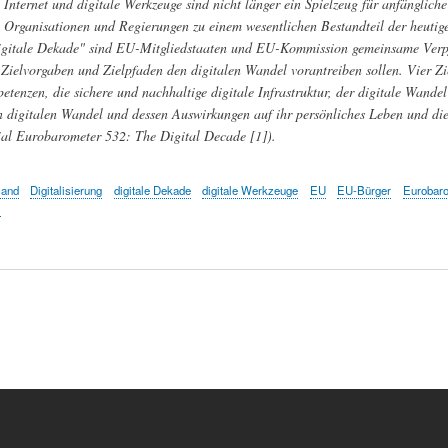
Internet und digitale Werkzeuge sind nicht länger ein Spielzeug für anfänglic
Organisationen und Regierungen zu einem wesentlichen Bestandteil der heutig
digitale Dekade" sind EU-Mitgliedstaaten und EU-Kommission gemeinsame Verpf
Zielvorgaben und Zielpfaden den digitalen Wandel vorantreiben sollen. Vier Z
etenzen, die sichere und nachhaltige digitale Infrastruktur, der digitale Wande
digitalen Wandel und dessen Auswirkungen auf ihr persönliches Leben und die 
ial Eurobarometer 532: The Digital Decade [1]).
land
Digitalisierung
digitale Dekade
digitale Werkzeuge
EU
EU-Bürger
Eurobar
m