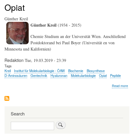
Opiat
Günther Kreil
Günther Kreil
(1934 - 2015)
Chemie Studium an der Universität Wien. Anschließend
Postdoktorand bei Paul Boyer (Universität en von
Minnesota und Kalifornien)
Redaktion
Tue, 19.03.2019 - 23:39
Tags
Kreil
Institut für Molekularbiologie - ÖAW
Biochemie
Biosynthese
D-Aminosäuren
Gentechnik
Hyaluronan
Molekularbiologie
Opiat
Peptide
abo
Read more
Gün
Krei
Search
Search