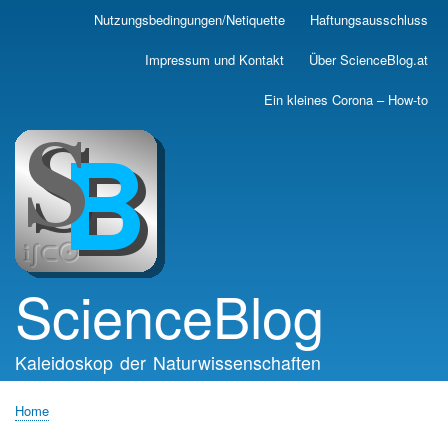
Skip
Nutzungsbedingungen/Netiquette
Haftungsausschluss
Main
to
main
navigation
Impressum und Kontakt
Über ScienceBlog.at
content
Ein kleines Corona – How-to
ScienceBlog
Kaleidoskop der Naturwissenschaften
Home
Breadcrumb