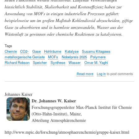
hinsichtlich Stabilität, Skalierbarkeit und Kosteneffizienz haben zur
Anwendung von MOFs in einigen industriellen Prozessen geführt:
beispielsweise um im großen Maßstab Kohlendioxid abzuscheiden, giftige
Gase zu absorbieren und in harmlose umzuwandeln, Wasser aus der
Wüstenluft zu gewinnen oder chemische Reaktionen zu katalysieren.
Tags
Chemie
CO2-
Gase
Hohlräume
Katalyse
Susamu Kitagawa
metallorganische Gerüste
MOFs
Nobelpreis 2025
Polymere
Richard Robson
Speicher
Synthese
Wasser
Omar M. Yaghi
about
Read more
Log in
to post comments
Metallorganische
Gerüste
schaffen
Johannes Kaiser
neue
Räume
Dr. Johannes W. Kaiser
für
Forschungsgruppenleiter Max-Planck Institut für Chemie
die
(Otto-Hahn-Institut), Mainz,
Chemie
Abteilung Atmosphärenchemie
-
Nobelpreis
in
http://www.mpic.de/forschung/atmosphaerenchemie/gruppe-kaiser.html
Chemie