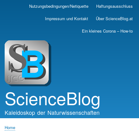
Skip
Nutzungsbedingungen/Netiquette
Haftungsausschluss
Main
to
main
navigation
Impressum und Kontakt
Über ScienceBlog.at
content
Ein kleines Corona – How-to
ScienceBlog
Kaleidoskop der Naturwissenschaften
Home
Breadcrumb