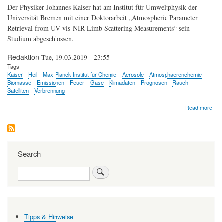
2025
Der Physiker Johannes Kaiser hat am Institut für Umweltphysik der
Universität Bremen mit einer Doktorarbeit „Atmospheric Parameter
Retrieval from UV-vis-NIR Limb Scattering Measurements“ sein
Studium abgeschlossen.
Redaktion
Tue, 19.03.2019 - 23:55
Tags
Kaiser
Heil
Max-Planck Institut für Chemie
Aerosole
Atmosphaerenchemie
Biomasse
Emissionen
Feuer
Gase
Klimadaten
Prognosen
Rauch
Satelliten
Verbrennung
abo
Read more
Joh
Kais
Search
Search
Tipps & Hinweise