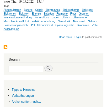
inge
Thu, 19.05.2022 - 13:14
Tags
Akkumulatoren
Batterie
Cobalt
Elektroautos
Elektrochemie
Elektrode
Elektronen
Elektrolyt
Energie
Entladen
Filamente
Fluor
Graphen
Interkalationsverbindung
Kurzschluss
Laden
Lithium
Lithium-Ionen
Max-Planck-Institut für Festkörperforschung
Nano-Ionik
Nanosand
Natrium
Passivierungsschicht
Pol
Siliziumdioxid
Spannungsreihe
Stromkreis
Zelle
Zellspannung
about
Read more
Log in
to post comments
Elektrisierende
Ideen
für
leistungsfähigere
Akkus
Search
Search
Tipps & Hinweise
Verlautbarungen
Artikel sortiert nach…