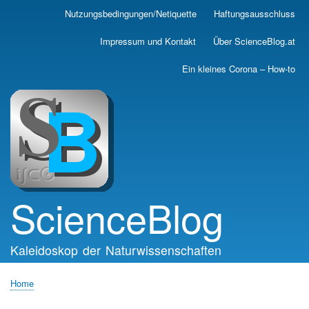
Skip
Nutzungsbedingungen/Netiquette
Haftungsausschluss
Main
to
main
navigation
Impressum und Kontakt
Über ScienceBlog.at
content
Ein kleines Corona – How-to
ScienceBlog
Kaleidoskop der Naturwissenschaften
Home
Breadcrumb