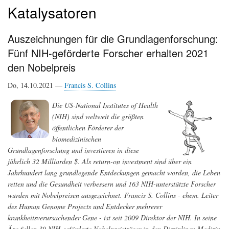
Katalysatoren
Auszeichnungen für die Grundlagenforschung:
Fünf NIH-geförderte Forscher erhalten 2021
den Nobelpreis
Do, 14.10.2021 —
Francis S. Collins
Die US-National Institutes of Health
(NIH) sind weltweit die größten
öffentlichen Förderer der
biomedizinischen
Grundlagenforschung und investieren in diese
jährlich 32 Milliarden $. Als return-on investment sind über ein
Jahrhundert lang grundlegende Entdeckungen gemacht worden, die Leben
retten und die Gesundheit verbessern und 163 NIH-unterstützte Forscher
wurden mit Nobelpreisen ausgezeichnet. Francis S. Collins - ehem. Leiter
des Human Genome Projects und Entdecker mehrerer
krankheitsverursachender Gene - ist seit 2009 Direktor der NIH. In seine
Ära fallen 39 NIH-geförderte Nobelpreisträger in den Disziplinen Medizin