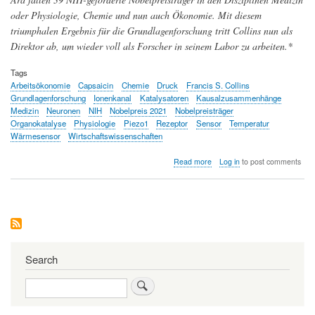
oder Physiologie, Chemie und nun auch Ökonomie. Mit diesem
triumphalen Ergebnis für die Grundlagenforschung tritt Collins nun als
Direktor ab, um wieder voll als Forscher in seinem Labor zu arbeiten.*
Tags
Arbeitsökonomie
Capsaicin
Chemie
Druck
Francis S. Collins
Grundlagenforschung
Ionenkanal
Katalysatoren
Kausalzusammenhänge
Medizin
Neuronen
NIH
Nobelpreis 2021
Nobelpreisträger
Organokatalyse
Physiologie
Piezo1
Rezeptor
Sensor
Temperatur
Wärmesensor
Wirtschaftswissenschaften
about
Read more
Log in
to post comments
Auszeichnungen
für
die
Grundlagenforschung:
Fünf
NIH-
geförderte
Forscher
Search
erhalten
2021
Search
den
Nobelpreis