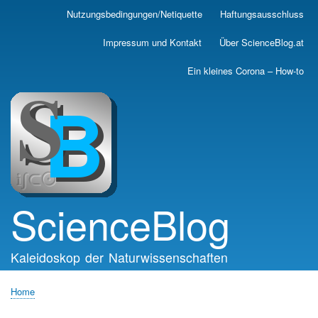
Skip
Nutzungsbedingungen/Netiquette
Haftungsausschluss
Main
to
main
navigation
Impressum und Kontakt
Über ScienceBlog.at
content
Ein kleines Corona – How-to
ScienceBlog
Kaleidoskop der Naturwissenschaften
Home
Breadcrumb