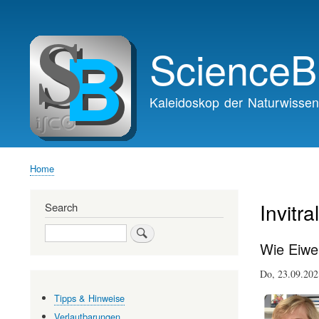
Main
navigation
ScienceB
Kaleidoskop der Naturwissen
Home
Breadcrumb
Invitr
Search
Search
Wie Eiwe
Do, 23.09.20
Tipps & Hinweise
Verlautbarungen