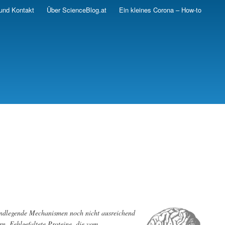
und Kontakt
Über ScienceBlog.at
Ein kleines Corona – How-to
ndlegende Mechanismen noch nicht ausreichend
n. Fehlgefaltete Proteine, die vom