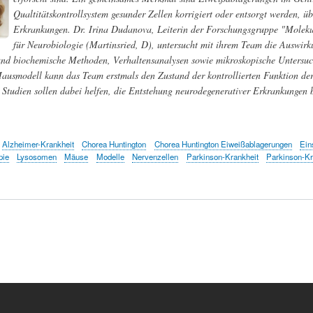
Qualtitätskontrollsystem gesunder Zellen korrigiert oder entsorgt werden, ü
Erkrankungen. Dr. Irina Dudanova, Leiterin der Forschungsgruppe "Molek
für Neurobiologie (Martinsried, D), untersucht mit ihrem Team die Auswir
und biochemische Methoden, Verhaltensanalysen sowie mikroskopische Untersuc
usmodell kann das Team erstmals den Zustand der kontrollierten Funktion der P
Studien sollen dabei helfen, die Entstehung neurodegenerativer Erkrankungen be
Alzheimer-Krankheit
Chorea Huntington
Chorea Huntington Eiweißablagerungen
Ein
pie
Lysosomen
Mäuse
Modelle
Nervenzellen
Parkinson-Krankheit
Parkinson-Kr