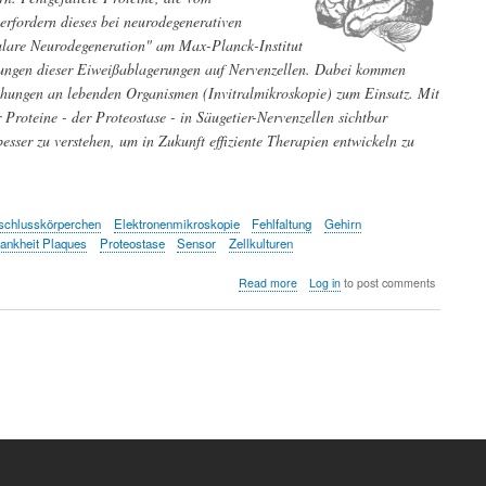
berfordern dieses bei neurodegenerativen
ulare Neurodegeneration" am Max-Planck-Institut
kungen dieser Eiweißablagerungen auf Nervenzellen. Dabei kommen
hungen an lebenden Organismen (Invitralmikroskopie) zum Einsatz. Mit
roteine - der Proteostase - in Säugetier-Nervenzellen sichtbar
sser zu verstehen, um in Zukunft effiziente Therapien entwickeln zu
schlusskörperchen
Elektronenmikroskopie
Fehlfaltung
Gehirn
ankheit Plaques
Proteostase
Sensor
Zellkulturen
about
Read more
Log in
to post comments
Wie
Eiweißablagerungen
das
Gehirn
verändern