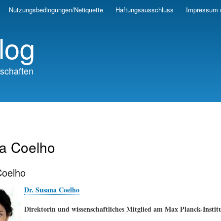
Skip
Nutzungsbedingungen/Netiquette
Haftungsausschluss
Impressum 
to
main
log
content
schaften
a Coelho
oelho
Dr. Susana Coelho
Direktorin und wissenschaftliches Mitglied am Max Planck-Instit