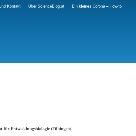
und Kontakt
Über ScienceBlog.at
Ein kleines Corona – How-to
ut für Entwicklungsbiologie (Tübingen)