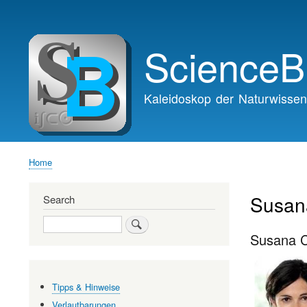
Main
navigation
ScienceB
Kaleidoskop der Naturwissen
Home
Breadcrumb
Susan
Search
Search
Susana C
Tipps & Hinweise
Verlautbarungen