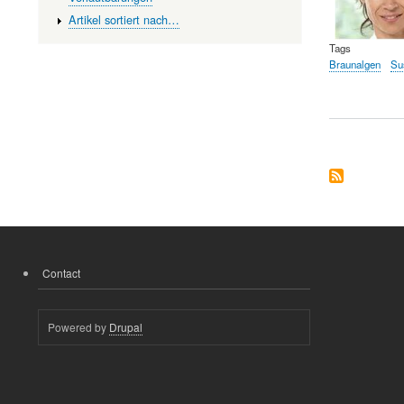
Artikel sortiert nach…
Tags
Braunalgen
Su
Contact
FOOTER
MENU
Powered by
Drupal