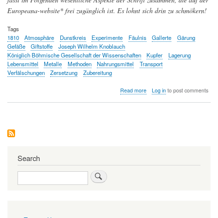
Europeana-website* frei zugänglich ist. Es lohnt sich drin zu schmökern!
Tags
1810
Atmosphäre
Dunstkreis
Experimente
Fäulnis
Gallerte
Gärung
Gefäße
Giftstoffe
Joseph Wilhelm Knoblauch
Königlich Böhmische Gesellschaft der Wissenschaften
Kupfer
Lagerung
Lebensmittel
Metalle
Methoden
Nahrungsmittel
Transport
Verfälschungen
Zersetzung
Zubereitung
about
Read more
Log in
to post comments
Verbesserung
der
Lebensmittelqualität
-
J.W.
Knoblauch
verfasste
1810
Search
dazu
die
Search
erste
umfassende
Schrift