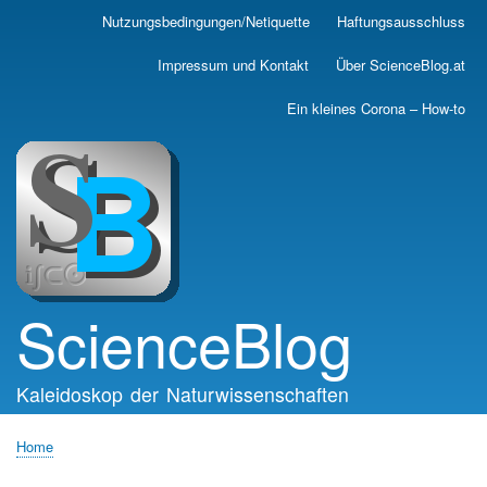
Skip
Nutzungsbedingungen/Netiquette
Haftungsausschluss
Main
to
main
navigation
Impressum und Kontakt
Über ScienceBlog.at
content
Ein kleines Corona – How-to
ScienceBlog
Kaleidoskop der Naturwissenschaften
Home
Breadcrumb