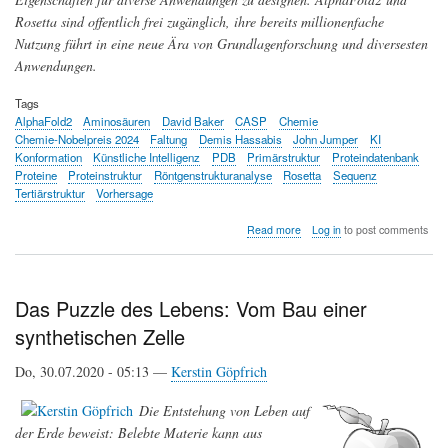
Rosetta sind offentlich frei zugänglich, ihre bereits millionenfache
Nutzung führt in eine neue Ära von Grundlagenforschung und diversesten
Anwendungen.
Tags
AlphaFold2
Aminosäuren
David Baker
CASP
Chemie
Chemie-Nobelpreis 2024
Faltung
Demis Hassabis
John Jumper
KI
Konformation
Künstliche Intelligenz
PDB
Primärstruktur
Proteindatenbank
Proteine
Proteinstruktur
Röntgenstrukturanalyse
Rosetta
Sequenz
Tertiärstruktur
Vorhersage
about
Read more
Log in
to post comments
Chemie-
Nobelpreis
2024
für
Das Puzzle des Lebens: Vom Bau einer
die
synthetischen Zelle
KI-
gestützte
Vorhersage
Do, 30.07.2020 - 05:13 —
Kerstin Göpfrich
von
Proteinstrukturen
Die Entstehung von Leben auf
und
der Erde beweist: Belebte Materie kann aus
das