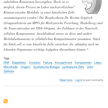
Design
unbelebten Bausteinen hervorgehen. Doch ist es
völlig
möglich, diesen Prozess im Labor nachzuvollziehen?
neuer
Können einzelne Moleküle zu einer künstlichen Zelle
Proteine
zusammengesetzt werden? Die Biophysikerin Dr. Kerstin Göpfrich
(Gruppenleiterin am MPG für Medizinische Forschung, Heidelberg) und
ihr Team entwerfen mit DNA-Origami, der Faltkunst in der Nanowelt,
zelluläre Komponenten. Anschließend setzen sie diese und andere
Molekularbausteine in zellähnlichen Kompartimenten zusammen. Stück
für Stück soll so eine künstliche Zelle entstehen, die zukünftig auch im
lebenden Organismus wichtige Aufgaben übernehmen könnte.*
Tags
DNA
Doppelhelix
Evolution
Faltung
Kompartiment
Komponenten
Leben
Mikrofluidik
Origami
Synthetische Biologie
synthetische Zelle
Zelle
Zellhülle
about
Read more
Log in
to post comments
Das
Puzzle
des
Lebens:
Vom
Bau