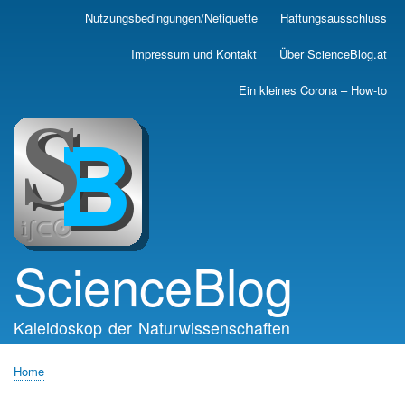
Skip
Nutzungsbedingungen/Netiquette
Haftungsausschluss
Main
to
main
navigation
Impressum und Kontakt
Über ScienceBlog.at
content
Ein kleines Corona – How-to
ScienceBlog
Kaleidoskop der Naturwissenschaften
Home
Breadcrumb