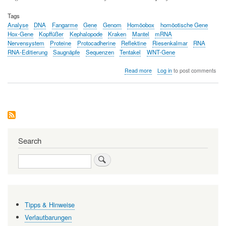
Tags
Analyse
DNA
Fangarme
Gene
Genom
Homöobox
homöotische Gene
Hox-Gene
Kopffüßer
Kephalopode
Kraken
Mantel
mRNA
Nervensystem
Proteine
Protocadherine
Reflektine
Riesenkalmar
RNA
RNA-Editierung
Saugnäpfe
Sequenzen
Tentakel
WNT-Gene
about
Read more
Log in
to post comments
Das
Genom
des
Riesenkalmars
birgt
Überraschungen
Search
Search
Tipps & Hinweise
Verlautbarungen