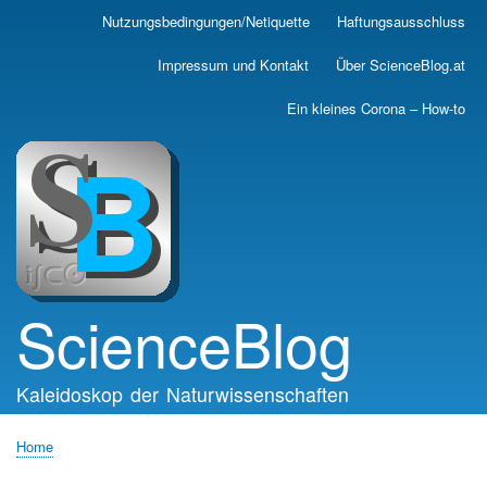
Skip
Nutzungsbedingungen/Netiquette
Haftungsausschluss
Main
to
main
navigation
Impressum und Kontakt
Über ScienceBlog.at
content
Ein kleines Corona – How-to
ScienceBlog
Kaleidoskop der Naturwissenschaften
Home
Breadcrumb