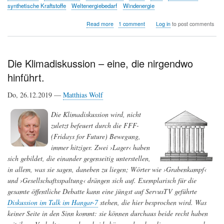
synthetische Kraftstoffe
Weltenergiebedarf
Windenergie
about
Read more
1 comment
Log in
to post comments
Die
trügerische
Illusion
der
Die Klimadiskussion – eine, die nirgendwo
Energiewende
hinführt.
-
woher
soll
Do, 26.12.2019 —
Matthias Wolf
genug
grüner
Die Klimadiskussion wird, nicht
Strom
zuletzt befeuert durch die FFF-
kommen?
(Fridays for Future) Bewegung,
immer hitziger. Zwei ›Lager‹ haben
sich gebildet, die einander gegenseitig unterstellen,
in allem, was sie sagen, daneben zu liegen; Wörter wie ›Grabenkampf‹
und ›Gesellschaftsspaltung‹ drängen sich auf. Exemplarisch für die
gesamte öffentliche Debatte kann eine jüngst auf ServusTV geführte
Diskussion im Talk im Hangar-7
stehen, die hier besprochen wird. Was
keiner Seite in den Sinn kommt: sie können durchaus beide recht haben