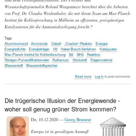
Wissenschaftsjournalist Roland Wengenmayr berichtet über die Arbeiten
von Prof. Dr. Claudia Weidenthaler, die mit ihrem Team am Max-Planck-
Institut für Kohlenforschung in Mülheim an effizienten, preisgünstigen
Katalysatoren für die Ammoniakzerlegung forscht.*
Tags
Aluminiumoxid
Ammoniak
Cobalt
„Cracker“-Reaktor
Energie
Energiedichte
Energieträger
H2
Haber-Bosch-Verfahren
Katalysator
Max-Planck-Institut für Kohlenforschung
N2
NH3
Reaktion
Röntgen-Pulverdiffraktometer
Ruthenium
Stickstoff
Trägermaterial
Wasserstoff
Wasserstoffspeicher
about
Read more
Log in
to post comments
Katalytische
Zerlegung
von
aus
Die trügerische Illusion der Energiewende -
grünem
woher soll genug grüner Strom kommen?
Wasserstoff
produziertem
Ammoniak
Do, 10.12.2020 —
Georg Brasseur
-
ein
Europa ist in gewaltigem Ausmaß
Weg