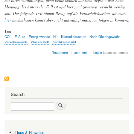
mit ihren Vorhaltungen, denn beide können daneben liegen – was nach
Meinung des Autors der Fall ist und hier nachzuweisen versucht werden
soll. Der folgende Text nimmt Bezug auf die Fernsehdiskussion, die man
hier
nachschauen kann (aber nicht unbedingt muss, um folgen zu können).
Tags
CO2
E-Auto
Energiewende
H2
Klimadiskussion
Nash-Gleichgewicht
Verkehrswende
Wasserstoff
Zertifikatemarkt
about
Read more
1 comment
Log in
to post comments
Die
Klimadiskussion
–
eine,
die
nirgendwo
hinführt.
Search
Search
Tipps & Hinweise