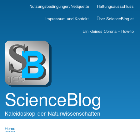
Skip
Nutzungsbedingungen/Netiquette
Haftungsausschluss
Main
to
main
navigation
Impressum und Kontakt
Über ScienceBlog.at
content
Ein kleines Corona – How-to
ScienceBlog
Kaleidoskop der Naturwissenschaften
Home
Breadcrumb