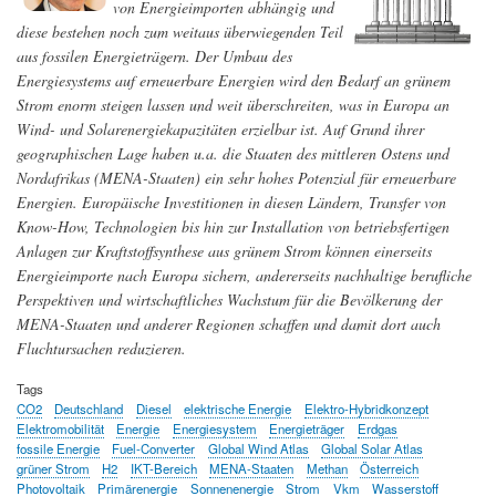
von Energieimporten abhängig und
zum
Wasserstoffspeicher
diese bestehen noch zum weitaus überwiegenden Teil
aus fossilen Energieträgern. Der Umbau des
Energiesystems auf erneuerbare Energien wird den Bedarf an grünem
Strom enorm steigen lassen und weit überschreiten, was in Europa an
Wind- und Solarenergiekapazitäten erzielbar ist. Auf Grund ihrer
geographischen Lage haben u.a. die Staaten des mittleren Ostens und
Nordafrikas (MENA-Staaten) ein sehr hohes Potenzial für erneuerbare
Energien. Europäische Investitionen in diesen Ländern, Transfer von
Know-How, Technologien bis hin zur Installation von betriebsfertigen
Anlagen zur Kraftstoffsynthese aus grünem Strom können einerseits
Energieimporte nach Europa sichern, andererseits nachhaltige berufliche
Perspektiven und wirtschaftliches Wachstum für die Bevölkerung der
MENA-Staaten und anderer Regionen schaffen und damit dort auch
Fluchtursachen reduzieren.
Tags
CO2
Deutschland
Diesel
elektrische Energie
Elektro-Hybridkonzept
Elektromobilität
Energie
Energiesystem
Energieträger
Erdgas
fossile Energie
Fuel-Converter
Global Wind Atlas
Global Solar Atlas
grüner Strom
H2
IKT-Bereich
MENA-Staaten
Methan
Österreich
Photovoltaik
Primärenergie
Sonnenenergie
Strom
Vkm
Wasserstoff