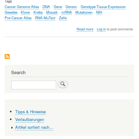
Tags
Cancer Genome Atlas
DNA
Gene
Genom
Genotype-Tissue Expression
Gewebe
Klone
Krebs
Mosaik
mRNA
Mutationen
NIH
Pre-Cancer Atlas
RNA-MuTect
Zelle
about
Read more
Log in
to post comments
Genmutationen
in
gesundem
Gewebe
Search
Search
Tipps & Hinweise
Verlautbarungen
Artikel sortiert nach…