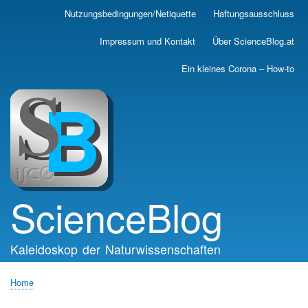
Skip
Nutzungsbedingungen/Netiquette
Haftungsausschluss
Main
to
main
navigation
Impressum und Kontakt
Über ScienceBlog.at
content
Ein kleines Corona – How-to
ScienceBlog
Kaleidoskop der Naturwissenschaften
Home
Breadcrumb