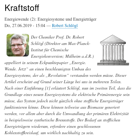
Kraftstoff
Energiewende (2): Energiesysteme und Energieträger
Do, 27.06.2019 - 15:04 —
Robert Schlögl
Der Chemiker Prof. Dr. Robert
Schlögl (Direktor am Max-Planck-
Institut für Chemische
Energiekonversion; Mülheim a.d.R.)
appelliert in seinem Eckpunktepapier „Energie.
Wende. Jetzt“ an einen beschleunigten Umbau des
Energiesystems, der als „Revolution“ verstanden werden müsse. Dieser
Artikel erscheint auf Grund seiner Länge bei uns in mehreren Teilen.
Nach einer Einführung [1] erläutert Schlögl, nun im zweiten Teil, dass die
Grundlage eines neuen Energiesystems die elektrische Primärenergie sein
müsse, das System jedoch nicht gänzlich ohne stoffliche Energieträger
funktionieren könne. Diese können teilweise aus Biomasse generiert
werden, vor allem aber durch die Umwandlung der primären Elektrizität
in beispielsweise synthetische Brennstoffe. Der Bedarf an stofflichen
Energieträgern wiederum, erfordere einen geschlossenen
Kohlenstoffkreislauf, um wirklich nachhaltig zu sein.