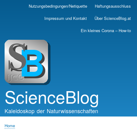
Skip
Nutzungsbedingungen/Netiquette
Haftungsausschluss
Main
to
main
navigation
Impressum und Kontakt
Über ScienceBlog.at
content
Ein kleines Corona – How-to
ScienceBlog
Kaleidoskop der Naturwissenschaften
Home
Breadcrumb