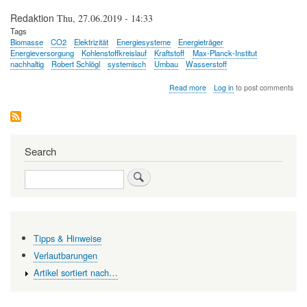
Redaktion
Thu, 27.06.2019 - 14:33
Tags
Biomasse
CO2
Elektrizität
Energiesysteme
Energieträger
Energieversorgung
Kohlenstoffkreislauf
Kraftstoff
Max-Planck-Institut
nachhaltig
Robert Schlögl
systemisch
Umbau
Wasserstoff
about
Read more
Log in
to post comments
Energiewende
(2):
Energiesysteme
und
Energieträger
Search
Search
Tipps & Hinweise
Verlautbarungen
Artikel sortiert nach…