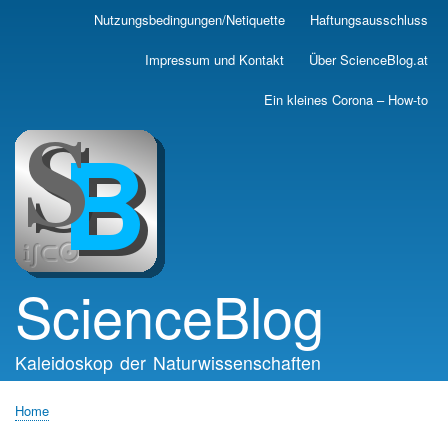
Skip
Nutzungsbedingungen/Netiquette
Haftungsausschluss
Main
to
main
navigation
Impressum und Kontakt
Über ScienceBlog.at
content
Ein kleines Corona – How-to
ScienceBlog
Kaleidoskop der Naturwissenschaften
Home
Breadcrumb