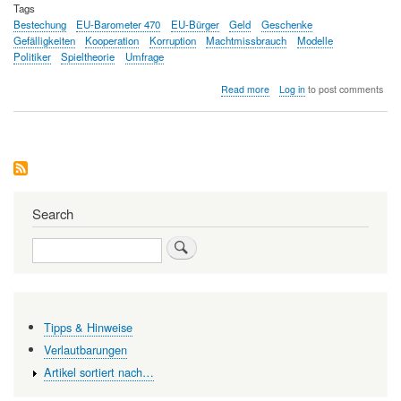
Tags
Bestechung
EU-Barometer 470
EU-Bürger
Geld
Geschenke
Gefälligkeiten
Kooperation
Korruption
Machtmissbrauch
Modelle
Politiker
Spieltheorie
Umfrage
about
Read more
Log in
to post comments
Wie
wird
Korruption
in
Europa
wahrgenommen?
Search
Search
Tipps & Hinweise
Verlautbarungen
Artikel sortiert nach…