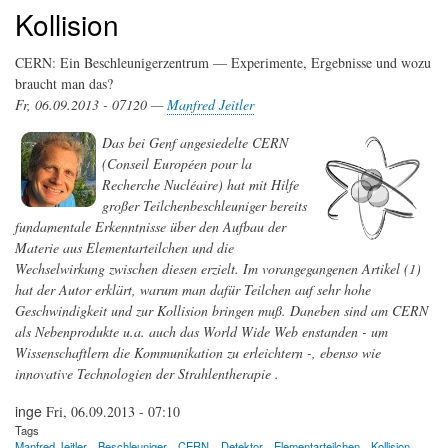
Kollision
CERN: Ein Beschleunigerzentrum — Experimente, Ergebnisse und wozu
braucht man das?
Fr, 06.09.2013 - 07120 —
Manfred Jeitler
Das bei Genf angesiedelte CERN
(Conseil Européen pour la
Recherche Nucléaire) hat mit Hilfe
großer Teilchenbeschleuniger bereits
fundamentale Erkenntnisse über den Aufbau der
Materie aus Elementarteilchen und die
Wechselwirkung zwischen diesen erzielt. Im vorangegangenen Artikel (1)
hat der Autor erklärt, warum man dafür Teilchen auf sehr hohe
Geschwindigkeit und zur Kollision bringen muß. Daneben sind am CERN
als Nebenprodukte u.a. auch das World Wide Web enstanden - um
Wissenschaftlern die Kommunikation zu erleichtern -, ebenso wie
innovative Technologien der Strahlentherapie .
inge
Fri, 06.09.2013 - 07:10
Tags
Manfred Jeitler
Beschleuniger
CERN
Detektor
Elementarteilchen
Kollision