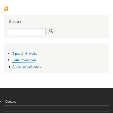
CERN:
Ein
Beschleunigerzentrum
—
Wozu
Search
beschleunigen?
Search
Tipps & Hinweise
Verlautbarungen
Artikel sortiert nach…
Contact
FOOTER
MENU