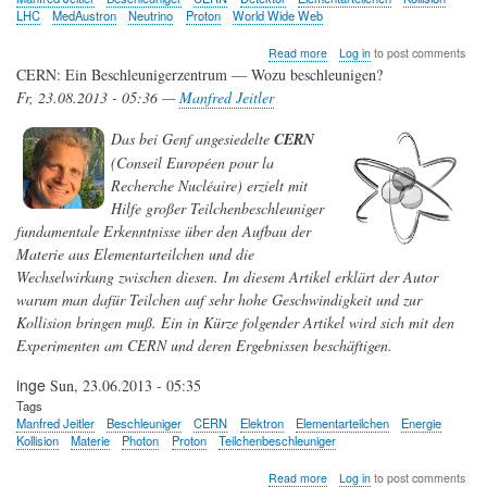
LHC
MedAustron
Neutrino
Proton
World Wide Web
about
Read more
Log in
to post comments
CERN:
CERN: Ein Beschleunigerzentrum — Wozu beschleunigen?
Ein
Fr, 23.08.2013 - 05:36 —
Manfred Jeitler
Beschleunigerzentrum
—
Das bei Genf angesiedelte
CERN
Experimente,
Ergebnisse
(Conseil Européen pour la
und
Recherche Nucléaire) erzielt mit
wozu
Hilfe großer Teilchenbeschleuniger
braucht
man
fundamentale Erkenntnisse über den Aufbau der
das?
Materie aus Elementarteilchen und die
Wechselwirkung zwischen diesen. Im diesem Artikel erklärt der Autor
warum man dafür Teilchen auf sehr hohe Geschwindigkeit und zur
Kollision bringen muß. Ein in Kürze folgender Artikel wird sich mit den
Experimenten am CERN und deren Ergebnissen beschäftigen.
inge
Sun, 23.06.2013 - 05:35
Tags
Manfred Jeitler
Beschleuniger
CERN
Elektron
Elementarteilchen
Energie
Kollision
Materie
Photon
Proton
Teilchenbeschleuniger
about
Read more
Log in
to post comments