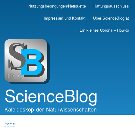
Skip
Nutzungsbedingungen/Netiquette
Haftungsausschluss
Main
to
main
navigation
Impressum und Kontakt
Über ScienceBlog.at
content
Ein kleines Corona – How-to
ScienceBlog
Kaleidoskop der Naturwissenschaften
Home
Breadcrumb