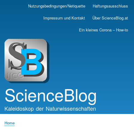
Skip
Nutzungsbedingungen/Netiquette
Haftungsausschluss
Main
to
main
navigation
Impressum und Kontakt
Über ScienceBlog.at
content
Ein kleines Corona – How-to
ScienceBlog
Kaleidoskop der Naturwissenschaften
Home
Breadcrumb