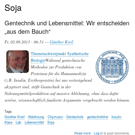
Soja
Gentechnik und Lebensmittel: Wir entscheiden
„aus dem Bauch“
Fr, 02.08.2013 - 06:51 —
Günther Kreil
Themenschwerpunkt Synthetische
Biologie
Während gentechnische
Methoden zur Produktion von
Proteinen für die Humanmedizin
(z.B. Insulin, Erythropoietin) bei uns weitestgehend
akzeptiert sind, stößt Gentechnik in der
Nahrungsmittelproduktion auf massive Ablehnung, ohne dass dafür
seriöse, wissenschaftlich fundierte Argumente vorgebracht werden können.
Tags
Günther Kreil
Ablehnung
Chymosin
Gentechnik
gentechnikfrei
Insulin
Käse
Lab
Lebensmittel
Soja
about
Read more
Log in
to post comments