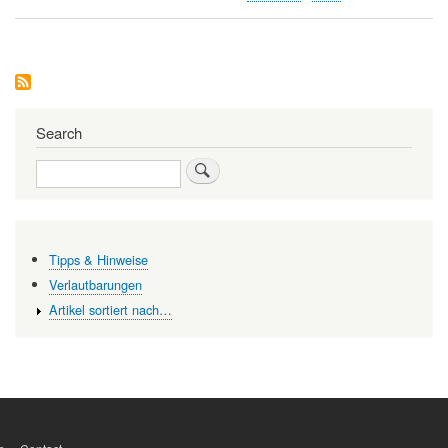
Gentechnik
und
Lebensmittel:
Wir
entscheiden
„aus
dem
Bauch“
Search
Search
Tipps & Hinweise
Verlautbarungen
Artikel sortiert nach…