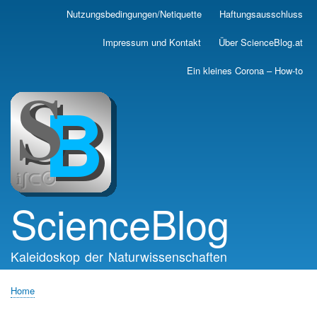
Skip
Nutzungsbedingungen/Netiquette
Haftungsausschluss
Main
to
main
navigation
Impressum und Kontakt
Über ScienceBlog.at
content
Ein kleines Corona – How-to
ScienceBlog
Kaleidoskop der Naturwissenschaften
Home
Breadcrumb