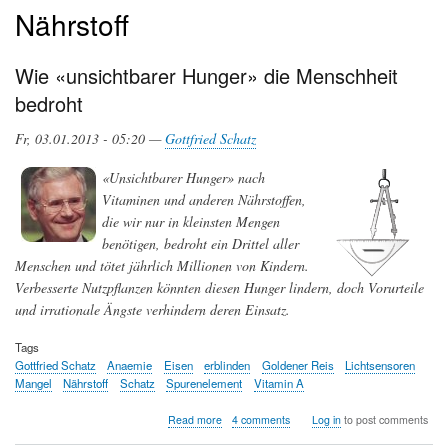
Nährstoff
Wie «unsichtbarer Hunger» die Menschheit
bedroht
Fr, 03.01.2013 - 05:20 —
Gottfried Schatz
«Unsichtbarer Hunger» nach
Vitaminen und anderen Nährstoffen,
die wir nur in kleinsten Mengen
benötigen, bedroht ein Drittel aller
Menschen und tötet jährlich Millionen von Kindern.
Verbesserte Nutzpflanzen könnten diesen Hunger lindern, doch Vorurteile
und irrationale Ängste verhindern deren Einsatz.
Tags
Gottfried Schatz
Anaemie
Eisen
erblinden
Goldener Reis
Lichtsensoren
Mangel
Nährstoff
Schatz
Spurenelement
Vitamin A
about
Read more
4 comments
Log in
to post comments
Wie