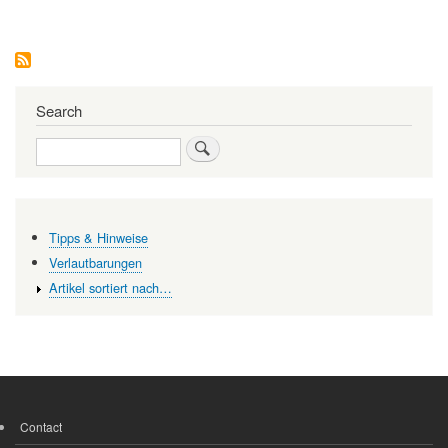
«unsichtbarer
Hunger»
die
Menschheit
bedroht
Search
Search
Tipps & Hinweise
Verlautbarungen
Artikel sortiert nach…
Contact
FOOTER