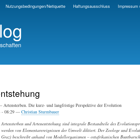
Skip
Nutzungsbedingungen/Netiquette
Haftungsausschluss
Impressum 
to
main
log
content
schaften
entstehung
– Artensterben. Die kurz- und langfristige Perspektive der Evolution
4 - 08:29 —
Christian Sturmbauer
Artensterben und Artenentstehung sind integrale Bestandteile des Evolutionspro
werden von Elementarereignissen der Umwelt diktiert. Der Zoologe und Evolut
Graz) beschreibt anhand von Modellorganismen – ostafrikanischen Buntbarsche