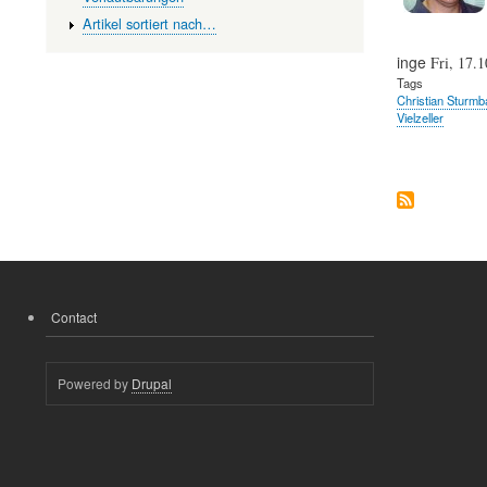
Artikel sortiert nach…
inge
Fri, 17.1
Tags
Christian Sturmb
Vielzeller
Contact
FOOTER
MENU
Powered by
Drupal