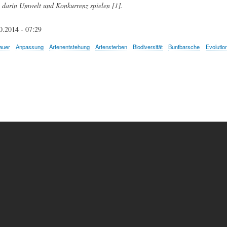
darin Umwelt und Konkurrenz spielen [1].
0.2014 - 07:29
auer
Anpassung
Artenentstehung
Artensterben
Biodiversität
Buntbarsche
Evolutio