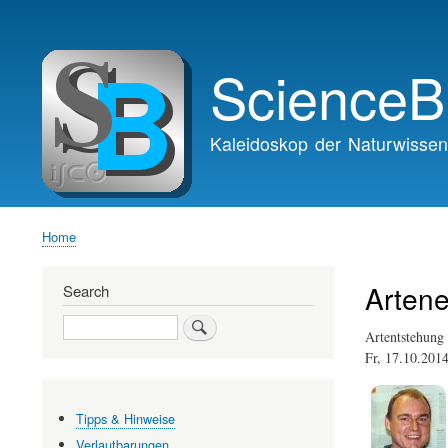
Main
navigation
ScienceB
Kaleidoskop der Naturwissen
Home
Breadcrumb
Arten
Search
Search
Artentstehung 
Fr, 17.10.201
Tipps & Hinweise
Verlautbarungen