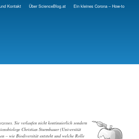
und Kontakt
Über ScienceBlog.at
Ein kleines Corona – How-to
zesses. Sie verlaufen nicht kontinuierlich sondern
ionsbiologe Christian Sturmbauer (Universität
n – wie Biodiversität entsteht und welche Rolle