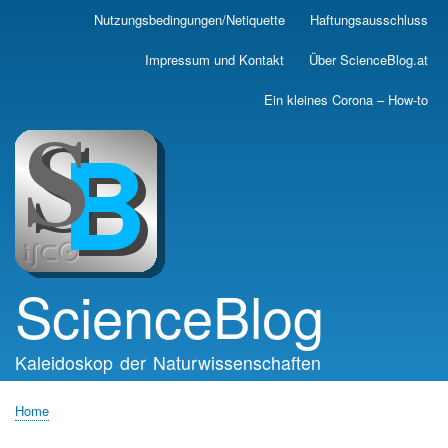
Skip
Nutzungsbedingungen/Netiquette
Haftungsausschluss
Main
to
main
navigation
Impressum und Kontakt
Über ScienceBlog.at
content
Ein kleines Corona – How-to
ScienceBlog
Kaleidoskop der Naturwissenschaften
Home
Breadcrumb