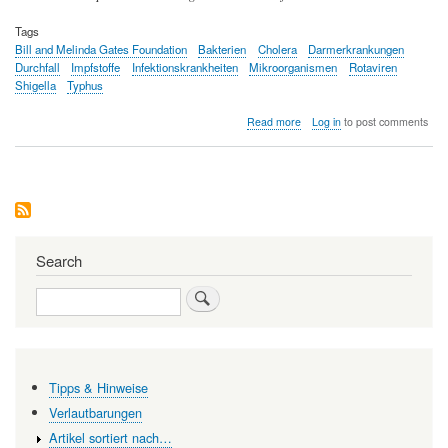
Tags
Bill and Melinda Gates Foundation
Bakterien
Cholera
Darmerkrankungen
Durchfall
Impfstoffe
Infektionskrankheiten
Mikroorganismen
Rotaviren
Shigella
Typhus
about
Read more
Log in
to post comments
Der
Kampf
gegen
Darm-
und
Durchfallerkrankungen
Search
Search
Tipps & Hinweise
Verlautbarungen
Artikel sortiert nach…