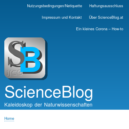
Skip
Nutzungsbedingungen/Netiquette
Haftungsausschluss
Main
to
main
navigation
Impressum und Kontakt
Über ScienceBlog.at
content
Ein kleines Corona – How-to
ScienceBlog
Kaleidoskop der Naturwissenschaften
Home
Breadcrumb