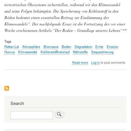
terrestrischen Ökosystems sicherstellen, während wir den Klimawandel
und seine Folgen bekämpfen. Die Speicherung von Kohlenstoff in den
Böden bedeutet einen essentiellen Beitrag zur Eindämmung des
Klimawandels“.
Der nachfolgende Essay ist die Fortsetzung des vor einer
Woche erschienenen Artikels:“Der Boden – Grundlage unseres Lebens“**
Tags
Rattan Lal
Atmosphäre
Biomasse
Boden
Degradation
Ernte
Erosion
Humus
Klimawandel
Kohlenstoffkreislauf
Nährstoffe
Sequestrierung
about
Read more
Log in
to post comments
Der
Boden
–
die
Lösung
globaler
Probleme
liegt
Search
unter
unseren
Search
Füßen