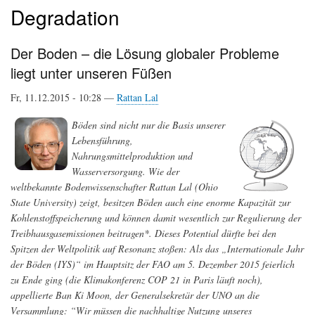
Degradation
Der Boden – die Lösung globaler Probleme
liegt unter unseren Füßen
Fr, 11.12.2015 - 10:28 —
Rattan Lal
Böden sind nicht nur die Basis unserer
Lebensführung,
Nahrungsmittelproduktion und
Wasserversorgung. Wie der
weltbekannte Bodenwissenschafter Rattan Lal (Ohio
State University) zeigt, besitzen Böden auch eine enorme Kapazität zur
Kohlenstoffspeicherung und können damit wesentlich zur Regulierung der
Treibhausgasemissionen beitragen*. Dieses Potential dürfte bei den
Spitzen der Weltpolitik auf Resonanz stoßen: Als das „Internationale Jahr
der Böden (IYS)“ im Hauptsitz der FAO am 5. Dezember 2015 feierlich
zu Ende ging (die Klimakonferenz COP 21 in Paris läuft noch),
appellierte Ban Ki Moon, der Generalsekretär der UNO an die
Versammlung: “Wir müssen die nachhaltige Nutzung unseres