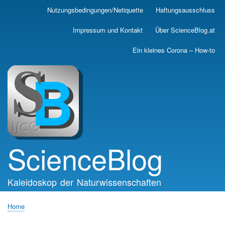
Skip
Nutzungsbedingungen/Netiquette
Haftungsausschluss
Main
to
main
navigation
Impressum und Kontakt
Über ScienceBlog.at
content
Ein kleines Corona – How-to
ScienceBlog
Kaleidoskop der Naturwissenschaften
Home
Breadcrumb