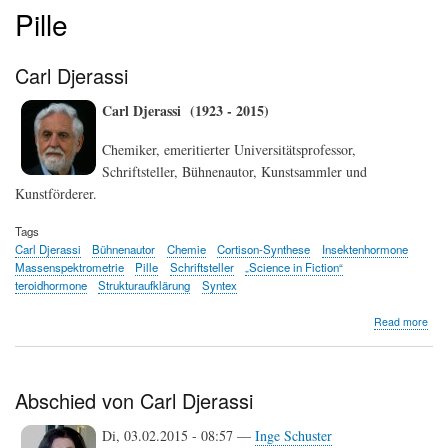
Pille
Carl Djerassi
Carl Djerassi (1923 - 2015)
Chemiker, emeritierter Universitätsprofessor,
Schriftsteller, Bühnenautor, Kunstsammler und
Kunstförderer.
Tags
Carl Djerassi
Bühnenautor
Chemie
Cortison-Synthese
Insektenhormone
Massenspektrometrie
Pille
Schriftsteller
„Science in Fiction“
teroidhormone
Strukturaufklärung
Syntex
abo
Read more
Carl
Djer
Abschied von Carl Djerassi
Di, 03.02.2015 - 08:57 —
Inge Schuster