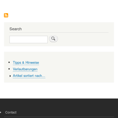
drei
Leben
des
Carl
Djerassi
–
Chemiker,
Search
Romancier,
Bühnenautor
Search
Tipps & Hinweise
Verlautbarungen
Artikel sortiert nach…
Contact
FOOTER