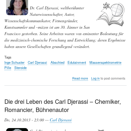
Dr. Carl Djerassi, weltberühmter
Naturwissenschafter, Autor,
Wissenschaftskommunikator, Firmengründer,
Kunstsammler und –mäzen ist am 30. Jänner in San
Francisco gestorben. Seine Arbeiten waren von eminenter Bedeutung für
die medizinisch-chemische Forschung und Entwicklung; deren Ergebnisse
haben unsere Gesellschaften grundlegend verändert.
Tags
Inge Schuster
Carl Djerassi
Abschied
Edutainment
Massenspektrometrie
Pille
Steroide
about
Read more
Log in
to post comments
Abschied
von
Carl
Djerassi
Die drei Leben des Carl Djerassi – Chemiker,
Romancier, Bühnenautor
Do, 24.10.2013 - 23:00 —
Carl Djerassi