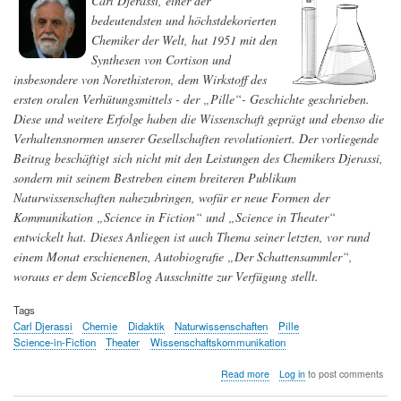
Carl Djerassi, einer der
bedeutendsten und höchstdekorierten
Chemiker der Welt, hat 1951 mit den
Synthesen von Cortison und
insbesondere von Norethisteron, dem Wirkstoff des
ersten oralen Verhütungsmittels - der „Pille“- Geschichte geschrieben.
Diese und weitere Erfolge haben die Wissenschaft geprägt und ebenso die
Verhaltensnormen unserer Gesellschaften revolutioniert. Der vorliegende
Beitrag beschäftigt sich nicht mit den Leistungen des Chemikers Djerassi,
sondern mit seinem Bestreben einem breiteren Publikum
Naturwissenschaften nahezubringen, wofür er neue Formen der
Kommunikation „Science in Fiction“ und „Science in Theater“
entwickelt hat. Dieses Anliegen ist auch Thema seiner letzten, vor rund
einem Monat erschienenen, Autobiografie „Der Schattensammler“,
woraus er dem ScienceBlog Ausschnitte zur Verfügung stellt.
Tags
Carl Djerassi
Chemie
Didaktik
Naturwissenschaften
Pille
Science-in-Fiction
Theater
Wissenschaftskommunikation
about
Read more
Log in
to post comments
Die