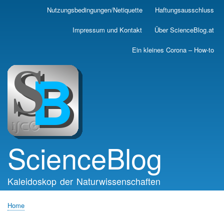
Skip
Nutzungsbedingungen/Netiquette
Haftungsausschluss
Main
to
main
navigation
Impressum und Kontakt
Über ScienceBlog.at
content
Ein kleines Corona – How-to
ScienceBlog
Kaleidoskop der Naturwissenschaften
Home
Breadcrumb