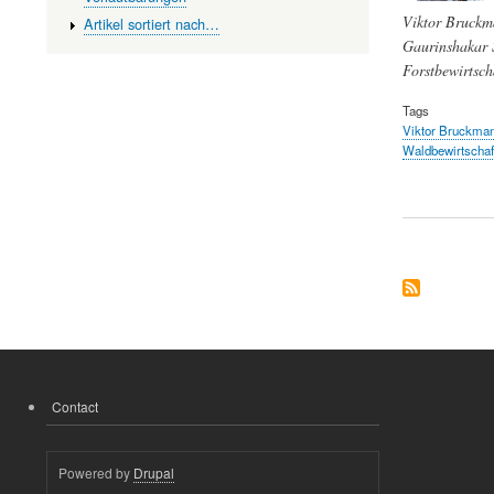
Viktor Bruckma
Artikel sortiert nach…
Gaurinshakar 
Forstbewirtsch
Tags
Viktor Bruckma
Waldbewirtschaf
Contact
FOOTER
MENU
Powered by
Drupal