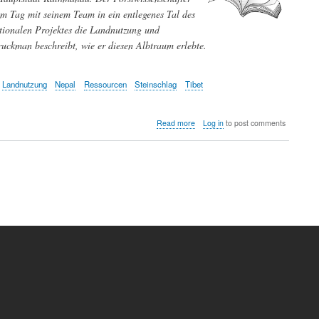
m Tag mit seinem Team in ein entlegenes Tal des
tionalen Projektes die Landnutzung und
ruckman beschreibt, wie er diesen Albtraum erlebte.
Landnutzung
Nepal
Ressourcen
Steinschlag
Tibet
about
Read more
Log in
to post comments
Das
Erdbeben
in
Nepal
–
wie
ein
Forschungsprojekt
ein
abruptes
Ende
fan