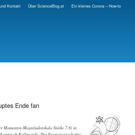
und Kontakt
Über ScienceBlog.at
Ein kleines Corona – How-to
uptes Ende fan
er Momenten-Magnitudenskala Stärke 7,8 ) in
 Hauptstadt Kathmandu. Der Forstwissenschafter