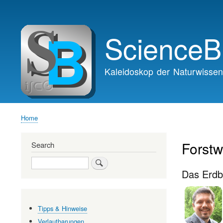
Main
navigation
ScienceB
Kaleidoskop der Naturwissen
Home
Breadcrumb
Forstw
Search
Search
Das Erdb
Tipps & Hinweise
Verlautbarungen