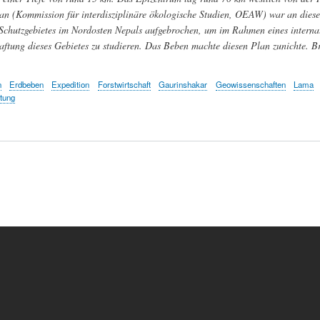
n (Kommission für interdisziplinäre ökologische Studien, OEAW) war an diese
Schutzgebietes im Nordosten Nepals aufgebrochen, um im Rahmen eines interna
aftung dieses Gebietes zu studieren. Das Beben machte diesen Plan zunichte. B
n
Erdbeben
Expedition
Forstwirtschaft
Gaurinshakar
Geowissenschaften
Lama
tung