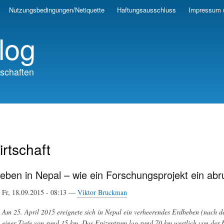
Skip
Nutzungsbedingungen/Netiquette
Haftungsausschluss
Impressum 
to
main
log
content
schaften
irtschaft
eben in Nepal – wie ein Forschungsprojekt ein abr
Fr, 18.09.2015 - 08:13 —
Viktor Bruckman
Am 25. April 2015 ereignete sich in Nepal ein verheerendes Erdbeben (nach d
einer Tiefe von rund 15 km. Das Epizentrum lag rund 70 km westlich von der