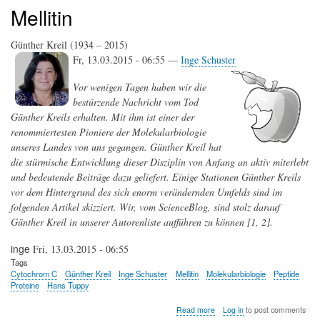
Mellitin
Günther Kreil (1934 – 2015)
Fr, 13.03.2015 - 06:55 —
Inge Schuster
Vor wenigen Tagen haben wir die
bestürzende Nachricht vom Tod
Günther Kreils erhalten. Mit ihm ist einer der
renommiertesten Pioniere der Molekularbiologie
unseres Landes von uns gegangen. Günther Kreil hat
die stürmische Entwicklung dieser Disziplin von Anfang an aktiv miterlebt
und bedeutende Beiträge dazu geliefert. Einige Stationen Günther Kreils
vor dem Hintergrund des sich enorm verändernden Umfelds sind im
folgenden Artikel skizziert. Wir, vom ScienceBlog, sind stolz darauf
Günther Kreil in unserer Autorenliste aufführen zu können [1, 2].
inge
Fri, 13.03.2015 - 06:55
Tags
Cytochrom C
Günther Kreil
Inge Schuster
Mellitin
Molekularbiologie
Peptide
Proteine
Hans Tuppy
about
Read more
Log in
to post comments
Günther