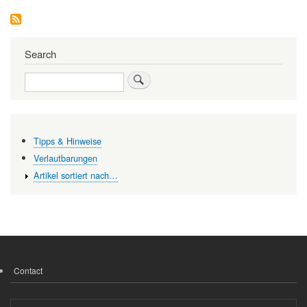
Kreil
(1934
–
2015)
Search
Search
Tipps & Hinweise
Verlautbarungen
Artikel sortiert nach…
Contact
FOOTER
MENU