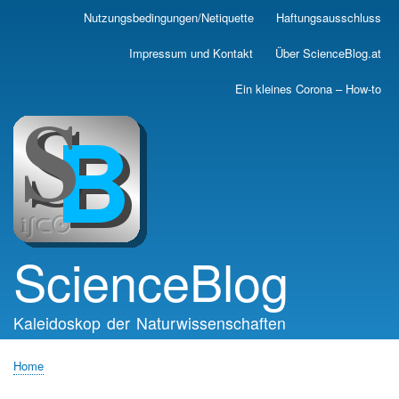
Skip
Nutzungsbedingungen/Netiquette
Haftungsausschluss
Main
to
main
navigation
Impressum und Kontakt
Über ScienceBlog.at
content
Ein kleines Corona – How-to
ScienceBlog
Kaleidoskop der Naturwissenschaften
Home
Breadcrumb