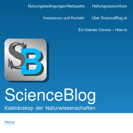
Skip
Nutzungsbedingungen/Netiquette
Haftungsausschluss
Main
to
main
navigation
Impressum und Kontakt
Über ScienceBlog.at
content
Ein kleines Corona – How-to
ScienceBlog
Kaleidoskop der Naturwissenschaften
Home
Breadcrumb