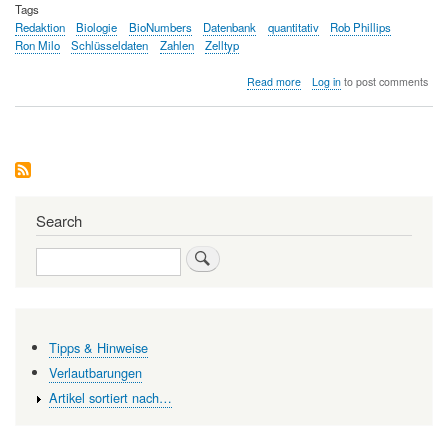
Tags
Redaktion
Biologie
BioNumbers
Datenbank
quantitativ
Rob Phillips
Ron Milo
Schlüsseldaten
Zahlen
Zelltyp
about
Read more
Log in
to post comments
Wie
groß,
wie
viel,
wie
stark,
wie
schnell,
Search
…
?
Search
Auf
dem
Weg
zu
einer
Tipps & Hinweise
quantitativen
Biologie
Verlautbarungen
Artikel sortiert nach…