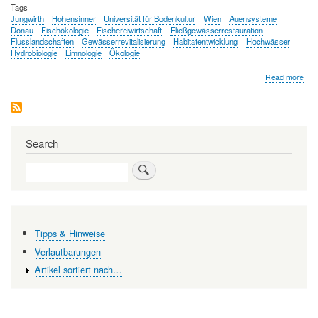
Tags
Jungwirth
Hohensinner
Universität für Bodenkultur
Wien
Auensysteme
Donau
Fischökologie
Fischereiwirtschaft
Fließgewässerrestauration
Flusslandschaften
Gewässerrevitalisierung
Habitatentwicklung
Hochwässer
Hydrobiologie
Limnologie
Ökologie
abo
Read more
Mat
Jun
Search
Search
Tipps & Hinweise
Verlautbarungen
Artikel sortiert nach…