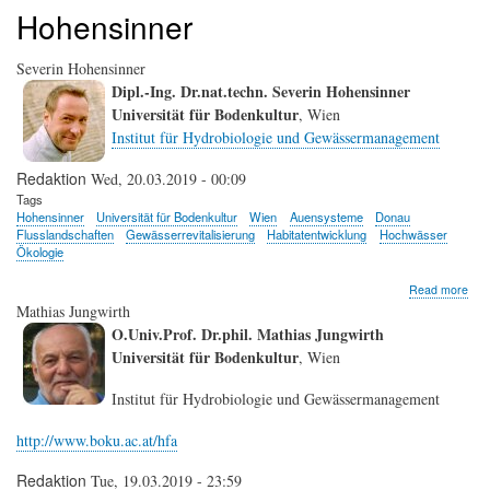
Hohensinner
Severin Hohensinner
Dipl.-Ing. Dr.nat.techn. Severin Hohensinner
Universität für Bodenkultur
, Wien
Institut für Hydrobiologie und Gewässermanagement
Redaktion
Wed, 20.03.2019 - 00:09
Tags
Hohensinner
Universität für Bodenkultur
Wien
Auensysteme
Donau
Flusslandschaften
Gewässerrevitalisierung
Habitatentwicklung
Hochwässer
Ökologie
abo
Read more
Sev
Mathias Jungwirth
Hoh
O.Univ.Prof. Dr.phil. Mathias Jungwirth
Universität für Bodenkultur
, Wien
Institut für Hydrobiologie und Gewässermanagement
http://www.boku.ac.at/hfa
Redaktion
Tue, 19.03.2019 - 23:59