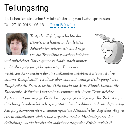
Teilungsring
Ist Leben konstruierbar? Minimalisierung von Lebensprozessen
Do, 27.10.2016 - 05:13 —
Petra Schwille
Trotz der Erfolgsgeschichte der
Biowissenschaften in den letzten
Jahrzehnten wissen wir die Frage,
wo die Trennlinie zwischen belebter
und unbelebter Natur genau verläuft, noch immer
nicht überzeugend zu beantworten. Eines der
wichtigen Kennzeichen der uns bekannten belebten Systeme ist ihre
enorme Komplexität. Ist diese aber eine notwendige Bedingung? Die
Biophysikerin Petra Schwille (Direktorin am Max-Planck Institut für
Biochemie, München) versucht zusammen mit ihrem Team belebte
Systeme auf nur wenige Grundprinzipien zu reduzieren. Ihr Ziel ist eine
durchweg biophysikalisch, quantitativ beschreibbare und aus definierten
Ausgangskomponenten zusammengesetzte Minimalzelle. Auf dem Weg zu
einem künstlichen, sich selbst organisierenden Minimalsystem der
Zellteilung wurde bereits ein aufsehenerregender Erfolg erzielt .*