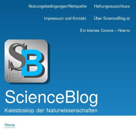
Skip
Nutzungsbedingungen/Netiquette
Haftungsausschluss
Main
to
main
navigation
Impressum und Kontakt
Über ScienceBlog.at
content
Ein kleines Corona – How-to
ScienceBlog
Kaleidoskop der Naturwissenschaften
Home
Breadcrumb