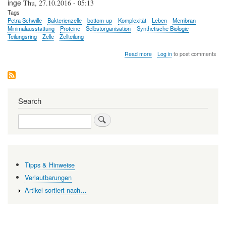
inge
Thu, 27.10.2016 - 05:13
Tags
Petra Schwille
Bakterienzelle
bottom-up
Komplexität
Leben
Membran
Minimalausstattung
Proteine
Selbstorganisation
Synthetische Biologie
Teilungsring
Zelle
Zellteilung
about
Read more
Log in
to post comments
Ist
Leben
konstruierbar?
Minimalisierung
von
Search
Lebensprozessen
Search
Tipps & Hinweise
Verlautbarungen
Artikel sortiert nach…