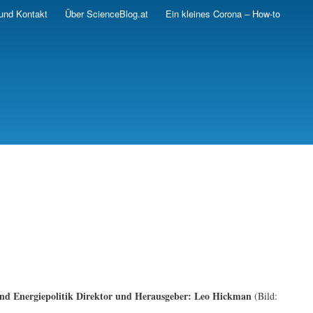
und Kontakt
Über ScienceBlog.at
Ein kleines Corona – How-to
nd Energiepolitik
Direktor und Herausgeber: Leo Hickman
(Bild: