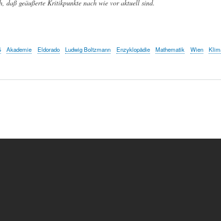
h, daß geäußerte Kritikpunkte nach wie vor aktuell sind.
5
Akademie
Eldorado
Ludwig Boltzmann
Enzyklopädie
Mathematik
Wien
Klim