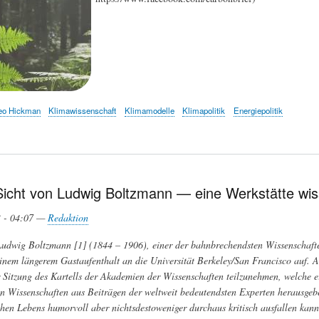
eo Hickman
Klimawissenschaft
Klimamodelle
Klimapolitik
Energiepolitik
Sicht von Ludwig Boltzmann — eine Werkstätte wiss
3 - 04:07 —
Redaktion
udwig Boltzmann [1] (1844 – 1906), einer der bahnbrechendsten Wissenschafter,
inem längerem Gastaufenthalt an die Universität Berkeley/San Francisco auf. A
 Sitzung des Kartells der Akademien der Wissenschaften teilzunehmen, welche
 Wissenschaften aus Beiträgen der weltweit bedeutendsten Experten herausgeb
chen Lebens humorvoll aber nichtsdestoweniger durchaus kritisch ausfallen kan