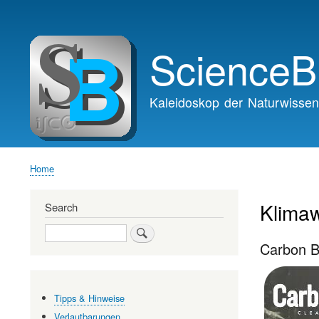
Main
navigation
ScienceB
Kaleidoskop der Naturwissen
Home
Breadcrumb
Klimaw
Search
Search
Carbon B
Tipps & Hinweise
Verlautbarungen