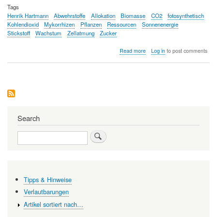
Tags
Henrik Hartmann
Abwehrstoffe
Allokation
Biomasse
CO2
fotosynthetisch
Kohlendioxid
Mykorrhizen
Pflanzen
Ressourcen
Sonnenenergie
Stickstoff
Wachstum
Zellatmung
Zucker
about
Read more
Log in
to post comments
Die
Qual
der
Wahl:
Was
machen
Pflanzen,
wenn
Search
Rohstoffe
knapp
Search
werden?
Tipps & Hinweise
Verlautbarungen
Artikel sortiert nach…