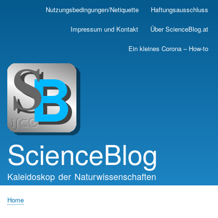
Skip
Nutzungsbedingungen/Netiquette
Haftungsausschluss
Main
to
main
navigation
Impressum und Kontakt
Über ScienceBlog.at
content
Ein kleines Corona – How-to
ScienceBlog
Kaleidoskop der Naturwissenschaften
Home
Breadcrumb