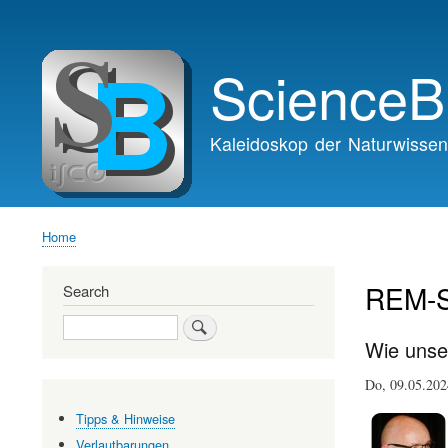
Main
navigation
ScienceB
Kaleidoskop der Naturwissen
Home
Breadcrumb
REM-S
Search
Search
Wie unse
Do, 09.05.2
Tipps & Hinweise
Verlautbarungen