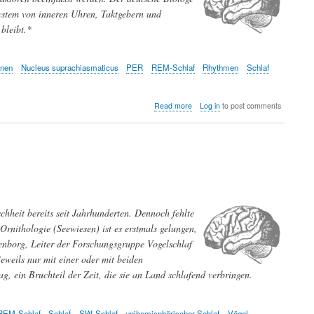
ystem von inneren Uhren, Taktgebern und
bleibt.*
onen
Nucleus suprachiasmaticus
PER
REM-Schlaf
Rhythmen
Schlaf
about
Read more
Log in
to post comments
Wie
unsere
inneren
Uhren
ticken
hheit bereits seit Jahrhunderten. Dennoch fehlte
Ornithologie (Seewiesen) ist es erstmals gelungen,
tenborg, Leiter der Forschungsgruppe Vogelschlaf
jeweils nur mit einer oder mit beiden
ag, ein Bruchteil der Zeit, die sie an Land schlafend verbringen.
REM-Schlaf
Schlaf
SW-Schlaf
unihemisphärischer Schlaf
Vögel