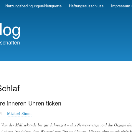
Skip
Nutzungsbedingungen/Netiquette
Haftungsausschluss
Impressum 
to
main
log
content
schaften
chlaf
re inneren Uhren ticken
024—
Michael Simm
Von der Millisekunde bis zur Jahreszeit – das Nervensystem und die Organe d
Lebens. Sie folgen dem Wechsel von Tag und Nacht, können aber durch viele F