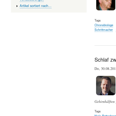
Artikel sortiert nach…
Tags
Chronobiologe
Schrittmacher
Schlaf z
Do, 30.08.20
Gehirnhälften 
Tags
Niels Rattenborg