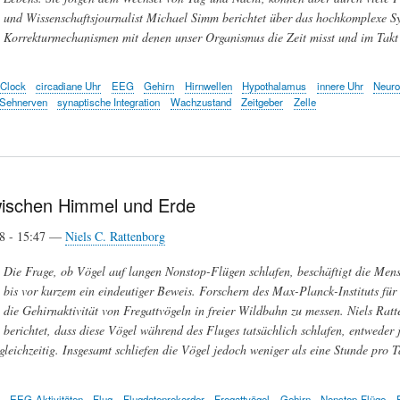
und Wissenschaftsjournalist Michael Simm berichtet über das hochkomplexe S
Korrekturmechanismen mit denen unser Organismus die Zeit misst und im Takt 
Clock
circadiane Uhr
EEG
Gehirn
Hirnwellen
Hypothalamus
innere Uhr
Neur
Sehnerven
synaptische Integration
Wachzustand
Zeitgeber
Zelle
wischen Himmel und Erde
18 - 15:47 —
Niels C. Rattenborg
Die Frage, ob Vögel auf langen Nonstop-Flügen schlafen, beschäftigt die Mensc
bis vor kurzem ein eindeutiger Beweis. Forschern des Max-Planck-Instituts für 
die Gehirnaktivität von Fregattvögeln in freier Wildbahn zu messen. Niels Rat
berichtet, dass diese Vögel während des Fluges tatsächlich schlafen, entweder 
gleichzeitig. Insgesamt schliefen die Vögel jedoch weniger als eine Stunde pro T
EEG-Aktivitäten
Flug
Flugdatenrekorder
Fregattvögel
Gehirn
Nonstop-Flüge