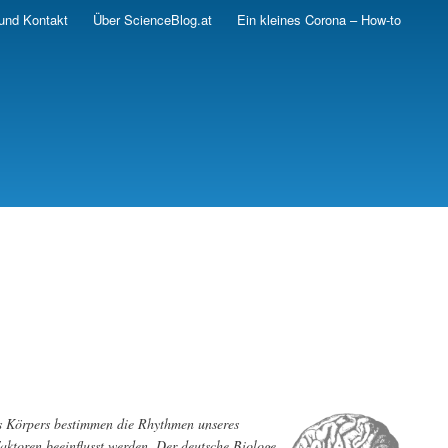
und Kontakt
Über ScienceBlog.at
Ein kleines Corona – How-to
es Körpers bestimmen die Rhythmen unseres
aktoren beeinflusst werden. Der deutsche Biologe