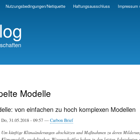
Skip
Nutzungsbedingungen/Netiquette
Haftungsausschluss
Impressum 
to
main
log
content
schaften
elte Modelle
elle: von einfachen zu hoch komplexen Modellen
Do, 31.05.2018 - 09:57 —
Carbon Brief
Um künftige Klimaänderungen abschätzen und Maßnahmen zu deren Milderung tr
Klimamodelle unabdingbar. Wissenschaftler haben in den letzten Jahrzehnten e