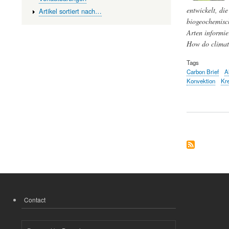
entwickelt, di
Artikel sortiert nach…
biogeochemisch
Arten informie
How do climat
Tags
Carbon Brief
A
Konvektion
Kre
Contact
FOOTER
MENU