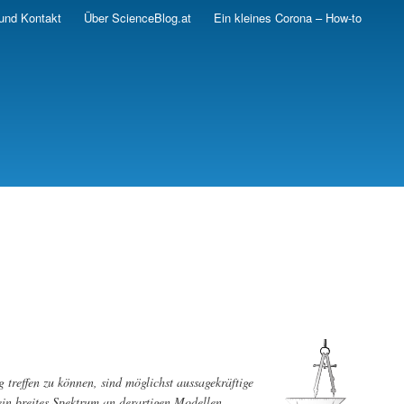
und Kontakt
Über ScienceBlog.at
Ein kleines Corona – How-to
effen zu können, sind möglichst aussagekräftige
in breites Spektrum an derartigen Modellen