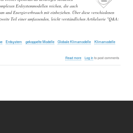
hkomplexen Erdsystemmodellen reichen, die auch
tum und Energieverbrauch mit einbeziehen. Über diese verschiedenen
 zweite Teil einer umfassenden, leicht verständlichen Artikelserie "Q&A:
he
Erdsystem
gekoppelte Modelle
Globale Klimamodelle
Klimamodelle
about
Read more
Log in
to post comments
Klimamodelle:
von
einfachen
zu
hoch
komplexen
Modellen