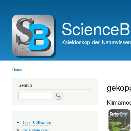
Main
navigation
ScienceB
Kaleidoskop der Naturwissen
Home
Breadcrumb
gekopp
Search
Search
Klimamod
Tipps & Hinweise
Verlautbarungen