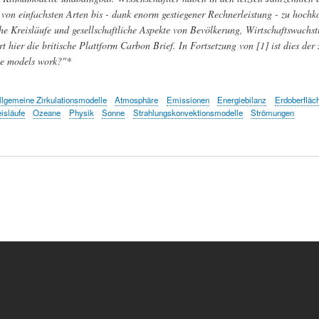
e von einfachsten Arten bis - dank enorm gestiegener Rechnerleistung - zu hoc
e Kreisläufe und gesellschaftliche Aspekte von Bevölkerung, Wirtschaftswachs
rt hier die britische Plattform Carbon Brief. In Fortsetzung von [1] ist dies der
e models work?"*
llgemeine Zirkulationsmodelle
Atmosphäre
Emissionen
Energiebilanz
Erdoberfläc
isläufe
Ozeane
Physik
Sonne
Strahlungskonvektionsmodelle
Strömungen