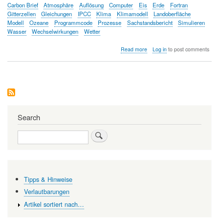
Carbon Brief
Atmosphäre
Auflösung
Computer
Eis
Erde
Fortran
Gitterzellen
Gleichungen
IPCC
Klima
Klimamodell
Landoberfläche
Modell
Ozeane
Programmcode
Prozesse
Sachstandsbericht
Simulieren
Wasser
Wechselwirkungen
Wetter
about
Read more
Log in
to post comments
Was
Sie
schon
immer
über
Klimamodelle
wissen
wollten
Search
–
eine
Search
Einführung
Tipps & Hinweise
Verlautbarungen
Artikel sortiert nach…