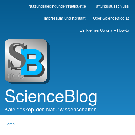
Skip
Nutzungsbedingungen/Netiquette
Haftungsausschluss
Main
to
main
navigation
Impressum und Kontakt
Über ScienceBlog.at
content
Ein kleines Corona – How-to
ScienceBlog
Kaleidoskop der Naturwissenschaften
Home
Breadcrumb