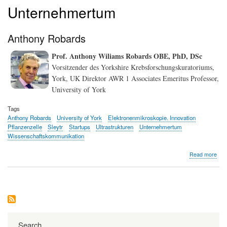
Unternehmertum
Anthony Robards
Prof. Anthony Wiliams Robards OBE, PhD, DSc
Vorsitzender des Yorkshire Krebsforschungskuratoriums,
York, UK Direktor AWR 1 Associates Emeritus Professor,
University of York
Tags
Anthony Robards
University of York
Elektronenmikroskopie. Innovation
Pflanzenzelle
Sleytr
Startups
Ultrastrukturen
Unternehmertum
Wissenschaftskommunikation
abo
Read more
Ant
Rob
Search