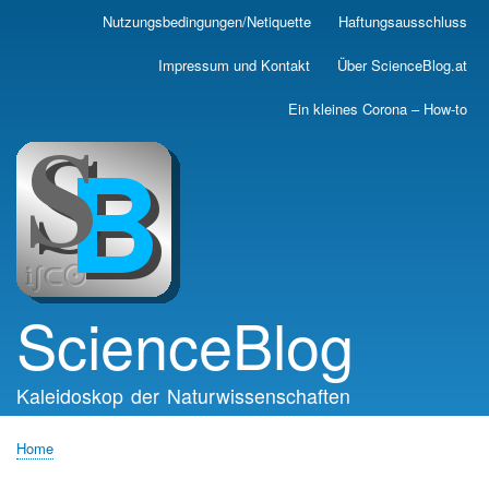
Skip
Nutzungsbedingungen/Netiquette
Haftungsausschluss
Main
to
main
navigation
Impressum und Kontakt
Über ScienceBlog.at
content
Ein kleines Corona – How-to
ScienceBlog
Kaleidoskop der Naturwissenschaften
Home
Breadcrumb