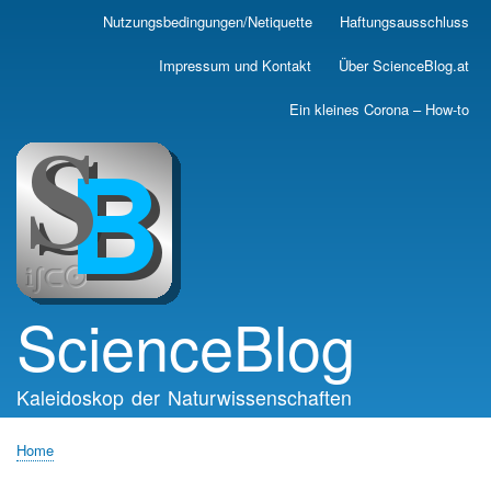
Skip
Nutzungsbedingungen/Netiquette
Haftungsausschluss
Main
to
main
navigation
Impressum und Kontakt
Über ScienceBlog.at
content
Ein kleines Corona – How-to
ScienceBlog
Kaleidoskop der Naturwissenschaften
Home
Breadcrumb