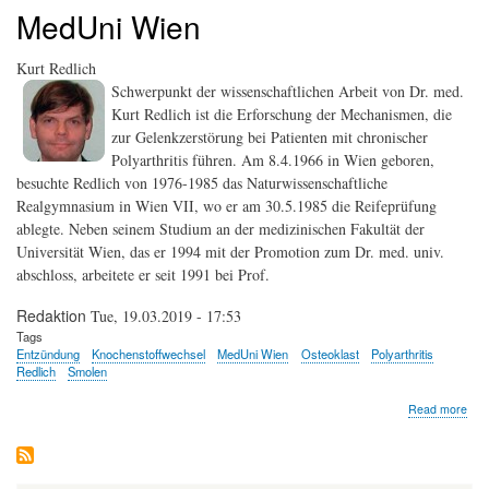
MedUni Wien
Kurt Redlich
Schwerpunkt der wissenschaftlichen Arbeit von Dr. med.
Kurt Redlich ist die Erforschung der Mechanismen, die
zur Gelenkzerstörung bei Patienten mit chronischer
Polyarthritis führen. Am 8.4.1966 in Wien geboren,
besuchte Redlich von 1976-1985 das Naturwissenschaftliche
Realgymnasium in Wien VII, wo er am 30.5.1985 die Reifeprüfung
ablegte. Neben seinem Studium an der medizinischen Fakultät der
Universität Wien, das er 1994 mit der Promotion zum Dr. med. univ.
abschloss, arbeitete er seit 1991 bei Prof.
Redaktion
Tue, 19.03.2019 - 17:53
Tags
Entzündung
Knochenstoffwechsel
MedUni Wien
Osteoklast
Polyarthritis
Redlich
Smolen
abo
Read more
Kurt
Redl