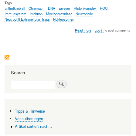
Tags
antimikrobiell
Chromatin
DNA
Erreger
Histonkomplex
HOCl
Immunsystem
Infektion
Myeloperoxidase
Neutrophile
Neutrophil Extracellular Traps
Nukleosomen
about
Read more
Log in
to post comments
Wie
Neutrophile
Granulozyten
Erreger
abfangen
und
töten
Search
Search
Tipps & Hinweise
Verlautbarungen
Artikel sortiert nach…