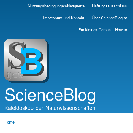
Skip
Nutzungsbedingungen/Netiquette
Haftungsausschluss
Main
to
main
navigation
Impressum und Kontakt
Über ScienceBlog.at
content
Ein kleines Corona – How-to
ScienceBlog
Kaleidoskop der Naturwissenschaften
Home
Breadcrumb