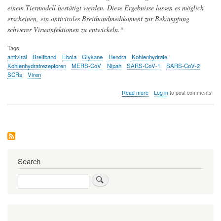
einem Tiermodell bestätigt werden. Diese Ergebnisse lassen es möglich
erscheinen, ein antivirales Breitbandmedikament zur Bekämpfung
schwerer Virusinfektionen zu entwickeln.*
Tags
antiviral
Breitband
Ebola
Glykane
Hendra
Kohlenhydrate
Kohlenhydratrezeptoren
MERS-CoV
Nipah
SARS-CoV-1
SARS-CoV-2
SCRs
Viren
about
Read more
Log in
to post comments
Auf
dem
Weg
zu
einem
antiviralen
Breitband-
Wirkstoff
Search
Search