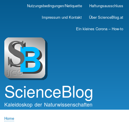
Skip
Nutzungsbedingungen/Netiquette
Haftungsausschluss
Main
to
main
navigation
Impressum und Kontakt
Über ScienceBlog.at
content
Ein kleines Corona – How-to
ScienceBlog
Kaleidoskop der Naturwissenschaften
Home
Breadcrumb