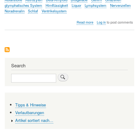
glymphatisches System
Hirnflüssigkeit
Liquor
Lymphsystem
Nervenzellen
Noradrenalin
Schlaf
Ventrikelsystem
about
Read more
Log in
to post comments
Wie
das
Gehirn
von
Abfallstoffen
gereinigt
wird
Search
Search
Tipps & Hinweise
Verlautbarungen
Artikel sortiert nach…