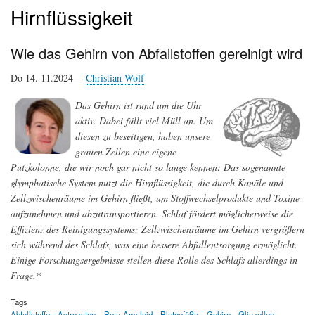
Hirnflüssigkeit
Wie das Gehirn von Abfallstoffen gereinigt wird
Do 14. 11.2024—
Christian Wolf
Das Gehirn ist rund um die Uhr
aktiv. Dabei fällt viel Müll an. Um
diesen zu beseitigen, haben unsere
grauen Zellen eine eigene
Putzkolonne, die wir noch gar nicht so lange kennen: Das sogenannte
glymphatische System nutzt die Hirnflüssigkeit, die durch Kanäle und
Zellzwischenräume im Gehirn fließt, um Stoffwechselprodukte und Toxine
aufzunehmen und abzutransportieren. Schlaf fördert möglicherweise die
Effizienz des Reinigungssystems: Zellzwischenräume im Gehirn vergrößern
sich während des Schlafs, was eine bessere Abfallentsorgung ermöglicht.
Einige Forschungsergebnisse stellen diese Rolle des Schlafs allerdings in
Frage.*
Tags
Abfallstoffe
Astrozyten
Beta-Amyloid
Blutgefäße
Gehirn
Gliazellen