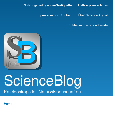
Skip
Nutzungsbedingungen/Netiquette
Haftungsausschluss
Main
to
main
navigation
Impressum und Kontakt
Über ScienceBlog.at
content
Ein kleines Corona – How-to
ScienceBlog
Kaleidoskop der Naturwissenschaften
Home
Breadcrumb