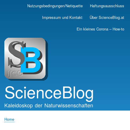
Skip
Nutzungsbedingungen/Netiquette
Haftungsausschluss
Main
to
main
navigation
Impressum und Kontakt
Über ScienceBlog.at
content
Ein kleines Corona – How-to
ScienceBlog
Kaleidoskop der Naturwissenschaften
Home
Breadcrumb