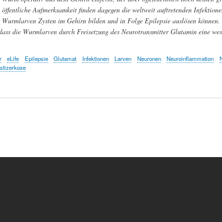
öffentliche Aufmerksamkeit finden dagegen die weltweit auftretenden Infektio
Wurmlarven Zysten im Gehirn bilden und in Folge Epilepsie auslösen können. E
 dass die Wurmlarven durch Freisetzung des Neurotransmitter Glutamin eine wese
r
eLife
Epilepsie
Glutamat
Infektionen
Larven
Neuronen
Neuroinflammation
stizerkose