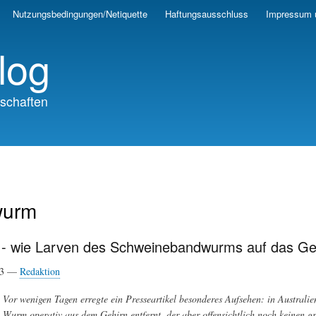
Skip
Nutzungsbedingungen/Netiquette
Haftungsausschluss
Impressum 
to
main
log
content
schaften
wurm
e - wie Larven des Schweinebandwurms auf das Geh
23 —
Redaktion
Vor wenigen Tagen erregte ein Presseartikel besonderes Aufsehen: in Australie
Wurm operativ aus dem Gehirn entfernt, der aber offensichtlich noch keinen g