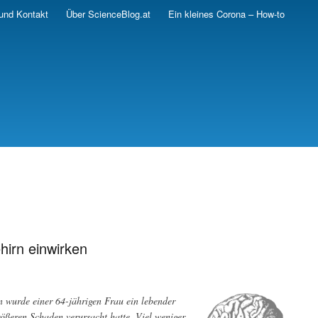
und Kontakt
Über ScienceBlog.at
Ein kleines Corona – How-to
irn einwirken
n wurde einer 64-jährigen Frau ein lebender
rößeren Schaden verursacht hatte. Viel weniger