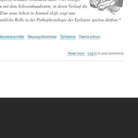
nen mit dem Schweinbandwurm, in deren Verlauf die
ine neue Arbeit in Journal eLife zeigt nun
ntliche Rolle in der Pathophysiologie der Epilepsie spielen dürften.*
Neurotransmitter
Neurozystizerkose
Schweine
Taenia solium
about
Read more
Log in
to post comments
Epilepsie
-
wie
Larven
des
Schweinebandwurms
auf
das
Gehirn
einwirken