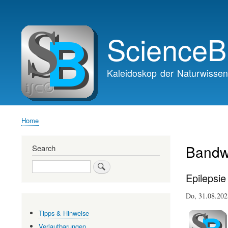
Main
navigation
ScienceB
Kaleidoskop der Naturwissen
Home
Breadcrumb
Band
Search
Search
Epilepsi
Do, 31.08.20
Tipps & Hinweise
Verlautbarungen