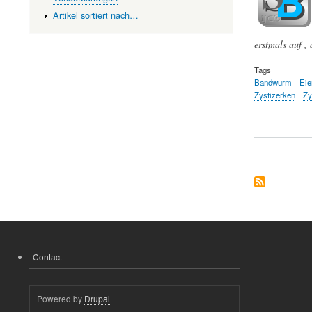
Artikel sortiert nach…
erstmals auf ,
Tags
Bandwurm
Eie
Zystizerken
Zy
Contact
FOOTER
MENU
Powered by
Drupal