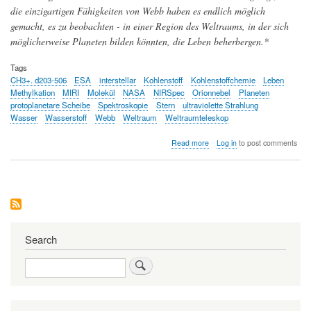
die einzigartigen Fähigkeiten von Webb haben es endlich möglich
gemacht, es zu beobachten - in einer Region des Weltraums, in der sich
möglicherweise Planeten bilden könnten, die Leben beherbergen.*
Tags
CH3+. d203-506
ESA
interstellar
Kohlenstoff
Kohlenstoffchemie
Leben
Methylkation
MIRI
Molekül
NASA
NIRSpec
Orionnebel
Planeten
protoplanetare Scheibe
Spektroskopie
Stern
ultraviolette Strahlung
Wasser
Wasserstoff
Webb
Weltraum
Weltraumteleskop
about
Read more
Log in
to post comments
Fundamentales
Kohlenstoffmolekül
vom
JW-
Weltraumteleskop
im
Orion-
Nebel
Search
entdeckt
Search