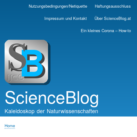
Skip
Nutzungsbedingungen/Netiquette
Haftungsausschluss
Main
to
main
navigation
Impressum und Kontakt
Über ScienceBlog.at
content
Ein kleines Corona – How-to
ScienceBlog
Kaleidoskop der Naturwissenschaften
Home
Breadcrumb