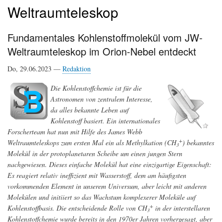
Weltraumteleskop
Fundamentales Kohlenstoffmolekül vom JW-
Weltraumteleskop im Orion-Nebel entdeckt
Do, 29.06.2023 —
Redaktion
Die Kohlenstoffchemie ist für die
Astronomen von zentralem Interesse,
da alles bekannte Leben auf
Kohlenstoff basiert. Ein internationales
Forscherteam hat nun mit Hilfe des James Webb
+
Weltraumteleskops zum ersten Mal ein als Methylkation (CH
) bekanntes
3
Molekül in der protoplanetaren Scheibe um einen jungen Stern
nachgewiesen. Dieses einfache Molekül hat eine einzigartige Eigenschaft:
Es reagiert relativ ineffizient mit Wasserstoff, dem am häufigsten
vorkommenden Element in unserem Universum, aber leicht mit anderen
Molekülen und initiiert so das Wachstum komplexerer Moleküle auf
+
Kohlenstoffbasis. Die entscheidende Rolle von CH
in der interstellaren
3
Kohlenstoffchemie wurde bereits in den 1970er Jahren vorhergesagt, aber