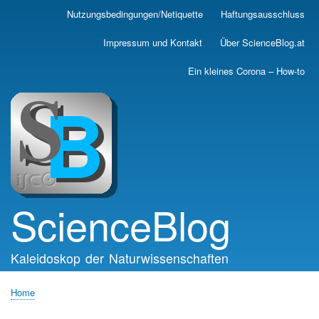
Skip
Nutzungsbedingungen/Netiquette
Haftungsausschluss
Main
to
main
navigation
Impressum und Kontakt
Über ScienceBlog.at
content
Ein kleines Corona – How-to
ScienceBlog
Kaleidoskop der Naturwissenschaften
Home
Breadcrumb