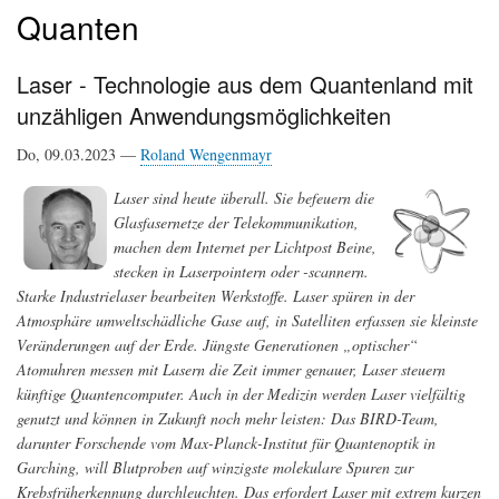
Quanten
Laser - Technologie aus dem Quantenland mit
unzähligen Anwendungsmöglichkeiten
Do, 09.03.2023 —
Roland Wengenmayr
Laser sind heute überall. Sie befeuern die
Glasfasernetze der Telekommunikation,
machen dem Internet per Lichtpost Beine,
stecken in Laserpointern oder -scannern.
Starke Industrielaser bearbeiten Werkstoffe. Laser spüren in der
Atmosphäre umweltschädliche Gase auf, in Satelliten erfassen sie kleinste
Veränderungen auf der Erde. Jüngste Generationen „optischer“
Atomuhren messen mit Lasern die Zeit immer genauer, Laser steuern
künftige Quantencomputer. Auch in der Medizin werden Laser vielfältig
genutzt und können in Zukunft noch mehr leisten: Das BIRD-Team,
darunter Forschende vom Max-Planck-Institut für Quantenoptik in
Garching, will Blutproben auf winzigste molekulare Spuren zur
Krebsfrüherkennung durchleuchten. Das erfordert Laser mit extrem kurzen