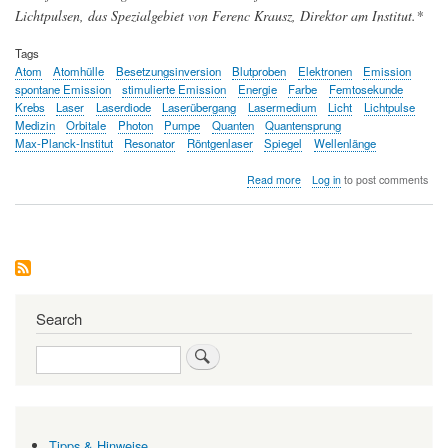
Lichtpulsen, das Spezialgebiet von Ferenc Krausz, Direktor am Institut.*
Tags
Atom
Atomhülle
Besetzungsinversion
Blutproben
Elektronen
Emission
spontane Emission
stimulierte Emission
Energie
Farbe
Femtosekunde
Krebs
Laser
Laserdiode
Laserübergang
Lasermedium
Licht
Lichtpulse
Medizin
Orbitale
Photon
Pumpe
Quanten
Quantensprung
Max-Planck-Institut
Resonator
Röntgenlaser
Spiegel
Wellenlänge
about
Read more
Log in
to post comments
Laser
-
Technologie
aus
dem
Quantenland
mit
unzähligen
Search
Anwendungsmöglichkeiten
Search
Tipps & Hinweise