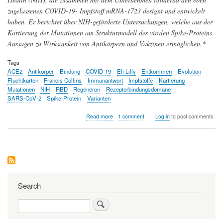
zugelassenen COVID-19- Impfstoff mRNA-1723 designt und entwickelt
haben. Er berichtet über NIH-geförderte Untersuchungen, welche aus der
Kartierung der Mutationen am Strukturmodell des viralen Spike-Proteins
Aussagen zu Wirksamkeit von Antikörpern und Vakzinen ermöglichen.*
Tags
ACE2
Antikörper
Bindung
COVID-19
Eli Lilly
Entkommen
Evolution
Fluchtkarten
Francis Collins
Immunantwort
Impfstoffe
Kartierung
Mutationen
NIH
RBD
Regeneron
Rezeptorbindungsdomäne
SARS-CoV-2
Spike-Protein
Varianten
about
Read more
1 comment
Log in
to post comments
Kartierung
von
Coronavirus-
Mutationen
-
Virusvarianten
entkommen
der
Search
Antikörper-
Behandlung
Search