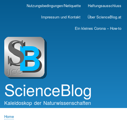
Skip
Nutzungsbedingungen/Netiquette
Haftungsausschluss
Main
to
main
navigation
Impressum und Kontakt
Über ScienceBlog.at
content
Ein kleines Corona – How-to
ScienceBlog
Kaleidoskop der Naturwissenschaften
Home
Breadcrumb