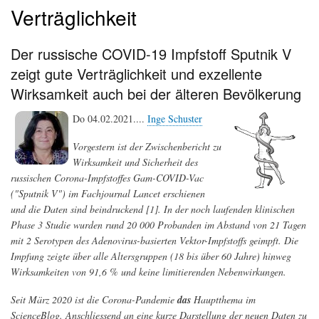
Verträglichkeit
Der russische COVID-19 Impfstoff Sputnik V
zeigt gute Verträglichkeit und exzellente
Wirksamkeit auch bei der älteren Bevölkerung
Do 04.02.2021....
Inge Schuster
Vorgestern ist der Zwischenbericht zu
Wirksamkeit und Sicherheit des
russischen Corona-Impfstoffes Gam-COVID-Vac
("Sputnik V") im Fachjournal Lancet erschienen
und die Daten sind beindruckend [1]. In der noch laufenden klinischen
Phase 3 Studie wurden rund 20 000 Probanden im Abstand von 21 Tagen
mit 2 Serotypen des Adenovirus-basierten Vektor-Impfstoffs geimpft. Die
Impfung zeigte über alle Altersgruppen (18 bis über 60 Jahre) hinweg
Wirksamkeiten von 91,6 % und keine limitierenden Nebenwirkungen.
Seit März 2020 ist die Corona-Pandemie
das
Hauptthema im
ScienceBlog. Anschliessend an eine kurze Darstellung der neuen Daten zu