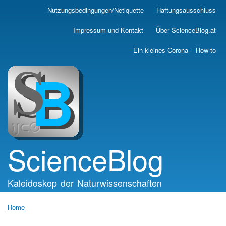
Skip
Nutzungsbedingungen/Netiquette
Haftungsausschluss
Main
to
main
navigation
Impressum und Kontakt
Über ScienceBlog.at
content
Ein kleines Corona – How-to
ScienceBlog
Kaleidoskop der Naturwissenschaften
Home
Breadcrumb