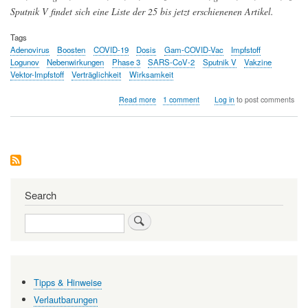
Sputnik V findet sich eine Liste der 25 bis jetzt erschienenen Artikel.
Tags
Adenovirus
Boosten
COVID-19
Dosis
Gam-COVID-Vac
Impfstoff
Logunov
Nebenwirkungen
Phase 3
SARS-CoV-2
Sputnik V
Vakzine
Vektor-Impfstoff
Verträglichkeit
Wirksamkeit
about
Read more
1 comment
Log in
to post comments
Der
russische
COVID-
19
Impfstoff
Sputnik
V
zeigt
Search
gute
Verträglichkeit
Search
und
exzellente
Wirksamkeit
auch
bei
Tipps & Hinweise
der
älteren
Verlautbarungen