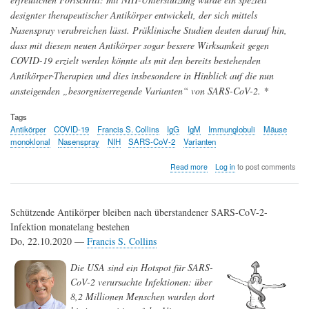
designter therapeutischer Antikörper entwickelt, der sich mittels
Nasenspray verabreichen lässt. Präklinische Studien deuten darauf hin,
dass mit diesem neuen Antikörper sogar bessere Wirksamkeit gegen
COVID-19 erzielt werden könnte als mit den bereits bestehenden
Antikörper-Therapien und dies insbesondere in Hinblick auf die nun
ansteigenden „besorgniserregende Varianten“ von SARS-CoV-2. *
Tags
Antikörper
COVID-19
Francis S. Collins
IgG
IgM
Immunglobuli
Mäuse
monoklonal
Nasenspray
NIH
SARS-CoV-2
Varianten
about
Read more
Log in
to post comments
Die
Infektion
an
Schützende Antikörper bleiben nach überstandener SARS-CoV-2-
ihrem
Ausgangspunkt
Infektion monatelang bestehen
stoppen
Do, 22.10.2020 —
Francis S. Collins
-
ein
Die USA sind ein Hotspot für SARS-
Nasenspray
CoV-2 verursachte Infektionen: über
mit
Designer-
8,2 Millionen Menschen wurden dort
Antikörper