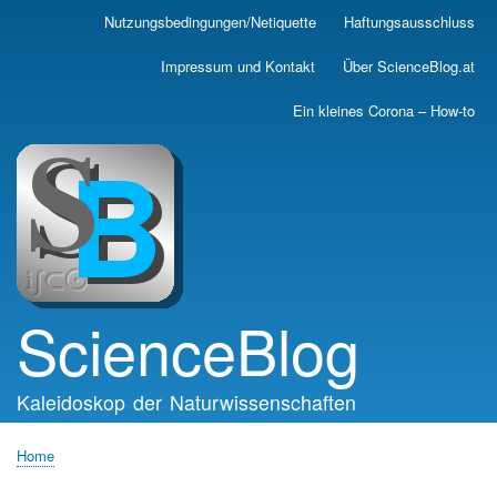
Skip
Nutzungsbedingungen/Netiquette
Haftungsausschluss
Main
to
main
navigation
Impressum und Kontakt
Über ScienceBlog.at
content
Ein kleines Corona – How-to
ScienceBlog
Kaleidoskop der Naturwissenschaften
Home
Breadcrumb