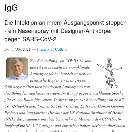
IgG
Die Infektion an ihrem Ausgangspunkt stoppen
- ein Nasenspray mit Designer-Antikörper
gegen SARS-CoV-2
Do, 17.06.2021 —
Francis S. Collins
Zur Behandlung von COVID-19 sind
derzeit bereits mehrere monoklonale
Antikörper (dabei handelt es sich um
identische Kopien eines in großer
Zahl hergestellten therapeutischen Antikörpers) von
den Behörden zugelassen worden. Im Kampf gegen die schlimme Seuche
gibt es viel Raum für weitere Verbesserungen zur Behandlung von SARS-
CoV-2-Infektionen. Francis S. Collins, ehem. Leiter des Human Genome
Projects und langjähriger Direktor der US-National Institutes of Health
(NIH), die zusammen mit dem Unternehmen Moderna den COVID-19-
Impfstoff mRNA-1723 designt und entwickelt haben, berichtet über einen
erfreulichen Fortschritt: mit NIH-Unterstützung wurde ein speziell