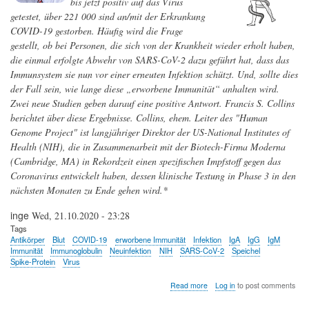
bis jetzt positiv auf das Virus
gegen
getestet, über 221 000 sind an/mit der Erkrankung
SARS-
COVID-19 gestorben. Häufig wird die Frage
CoV-
gestellt, ob bei Personen, die sich von der Krankheit wieder erholt haben,
2
die einmal erfolgte Abwehr von SARS-CoV-2 dazu geführt hat, dass das
Immunsystem sie nun vor einer erneuten Infektion schützt. Und, sollte dies
der Fall sein, wie lange diese „erworbene Immunität“ anhalten wird.
Zwei neue Studien geben darauf eine positive Antwort. Francis S. Collins
berichtet über diese Ergebnisse. Collins, ehem. Leiter des "Human
Genome Project" ist langjähriger Direktor der US-National Institutes of
Health (NIH), die in Zusammenarbeit mit der Biotech-Firma Moderna
(Cambridge, MA) in Rekordzeit einen spezifischen Impfstoff gegen das
Coronavirus entwickelt haben, dessen klinische Testung in Phase 3 in den
nächsten Monaten zu Ende gehen wird.*
inge
Wed, 21.10.2020 - 23:28
Tags
Antikörper
Blut
COVID-19
erworbene Immunität
Infektion
IgA
IgG
IgM
Immunität
Immunoglobulin
Neuinfektion
NIH
SARS-CoV-2
Speichel
Spike-Protein
Virus
about
Read more
Log in
to post comments
Schützende
Antikörper