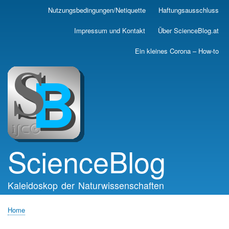
Skip
Nutzungsbedingungen/Netiquette
Haftungsausschluss
Main
to
main
navigation
Impressum und Kontakt
Über ScienceBlog.at
content
Ein kleines Corona – How-to
ScienceBlog
Kaleidoskop der Naturwissenschaften
Home
Breadcrumb