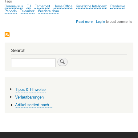
Tags
Coronavirus
EU
Fernarbeit
Home Office
Künstliche Intelligenz
Pandemie
Pendeln
Telearbeit
Wiederaufbau
about
Read more
Log in
to post comments
Telearbeit
wird
bleiben.
Was
bedeutet
Search
das
für
Search
die
Zukunft
der
Arbeit?
Tipps & Hinweise
Verlautbarungen
Artikel sortiert nach…